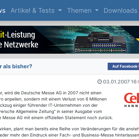
(current)
ws
Artikel & Tests
Themen
Downloads
 als bisher?
Auf Facebook t
03.01.2007
16:
, wird die Deutsche Messe AG in 2007 nicht einen
ro anpeilen, sondern mit einem Verlust von 6 Millionen
ückzug einiger führender IT-Unternehmen von der
oversche Allgemeine Zeitung" in seiner Ausgabe vom
he Messe AG mit einem offiziellen Statement noch zurück.
irken, plant man bereits eine Reihe von Veränderungen für die anst
ieder mehr den Eindruck einer Fach- und Business-Messe hinterlasse