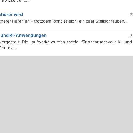
twickelt und...
cherer wird
3
icherer Hafen an – trotzdem lohnt es sich, ein paar Stellschrauben...
e- und KI-Anwendungen
3
orgestellt. Die Laufwerke wurden speziell für anspruchsvolle KI- und
ontext...