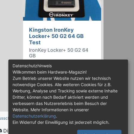
Kingston IronKey
Locker+ 50 G2 64 GB
Test
IronKey Locker+ 50 G2 64
GB
Der IronKey Locker+ 50 G2 von
Datenschutzhinweis
Kingston ist ein USB-
Willkommen beim Hardware-Magazin!
Flashspeicher mit 256 Bit starker
Zum Betrieb unserer Website nutzen wir technisch
AES-HW-Verschlüsselung im XTS-
notwendige Cookies. Alle weiteren Cookies für z.B.
Modus. Wir haben das 64-GB-
Werbung, Analyse und Tracking sowie externe Inhalte
Modell im Praxistest genauer
Dritter, können nach Bedarf aktiviert werden und
begutachtet.
verbessern das Nutzererlebnis beim Besuch der
Website. Mehr Informationen in unserer
Datenschutzerklärung
.
usschluss
Ein Widerruf der Einwilligung ist jederzeit möglich.
Discord