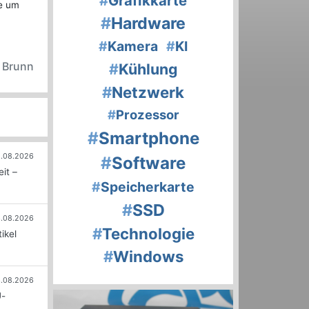
#
Grafikkarte
be um
#
Hardware
#
Kamera
#
KI
n Brunn
#
Kühlung
#
Netzwerk
#
Prozessor
#
Smartphone
.08.2026
#
Software
it –
#
Speicherkarte
#
SSD
.08.2026
#
Technologie
ikel
#
Windows
.08.2026
U-