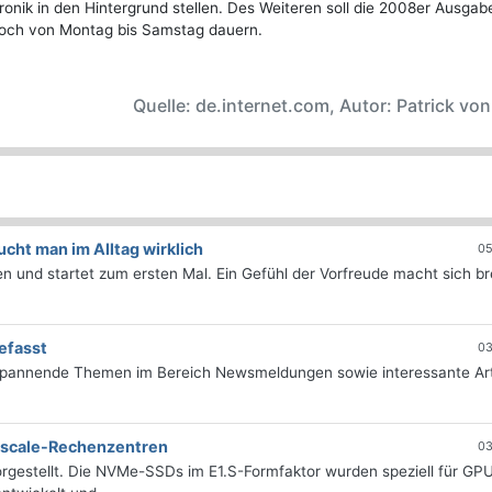
onik in den Hintergrund stellen. Des Weiteren soll die 2008er Ausga
noch von Montag bis Samstag dauern.
Quelle: de.internet.com, Autor: Patrick vo
ht man im Alltag wirklich
05
 und startet zum ersten Mal. Ein Gefühl der Vorfreude macht sich bre
efasst
03
 spannende Themen im Bereich Newsmeldungen sowie interessante Art
erscale-Rechenzentren
03
rgestellt. Die NVMe-SSDs im E1.S-Formfaktor wurden speziell für GP