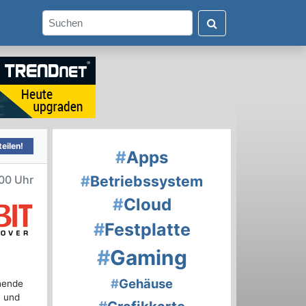
eilen!
#
Apps
#
Betriebssystem
00 Uhr
#
Cloud
#
Festplatte
#
Gaming
#
Gehäuse
ehende
n und