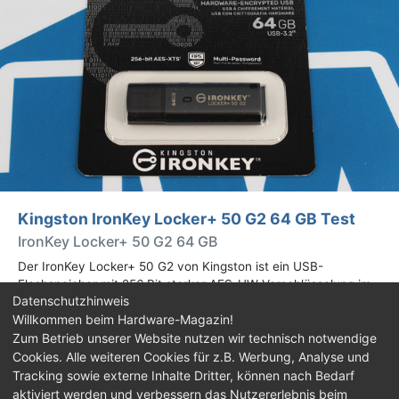
Kingston IronKey Locker+ 50 G2 64 GB Test
IronKey Locker+ 50 G2 64 GB
Der IronKey Locker+ 50 G2 von Kingston ist ein USB-
Flashspeicher mit 256 Bit starker AES-HW-Verschlüsselung im
Datenschutzhinweis
XTS-Modus. Wir haben das 64-GB-Modell im Praxistest
Willkommen beim Hardware-Magazin!
genauer begutachtet.
Zum Betrieb unserer Website nutzen wir technisch notwendige
Cookies. Alle weiteren Cookies für z.B. Werbung, Analyse und
Impressum
|
Kontakt
|
Jobs
|
Datenschutz
|
Tracking sowie externe Inhalte Dritter, können nach Bedarf
Consent‑Einstellungen
|
Haftungsausschluss
aktiviert werden und verbessern das Nutzererlebnis beim