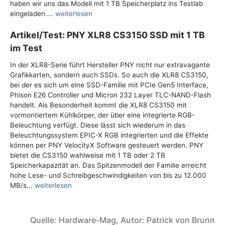
haben wir uns das Modell mit 1 TB Speicherplatz ins Testlab
eingeladen....
weiterlesen
Artikel/Test: PNY XLR8 CS3150 SSD mit 1 TB
im Test
In der XLR8-Serie führt Hersteller PNY nicht nur extravagante
Grafikkarten, sondern auch SSDs. So auch die XLR8 CS3150,
bei der es sich um eine SSD-Familie mit PCIe Gen5 Interface,
Phison E26 Controller und Micron 232 Layer TLC-NAND-Flash
handelt. Als Besonderheit kommt die XLR8 CS3150 mit
vormontiertem Kühlkörper, der über eine integrierte RGB-
Beleuchtung verfügt. Diese lässt sich wiederum in das
Beleuchtungssystem EPIC-X RGB integrierten und die Effekte
können per PNY VelocityX Software gesteuert werden. PNY
bietet die CS3150 wahlweise mit 1 TB oder 2 TB
Speicherkapazität an. Das Spitzenmodell der Familie erreicht
hohe Lese- und Schreibgeschwindigkeiten von bis zu 12.000
MB/s...
weiterlesen
Quelle: Hardware-Mag, Autor: Patrick von Brunn