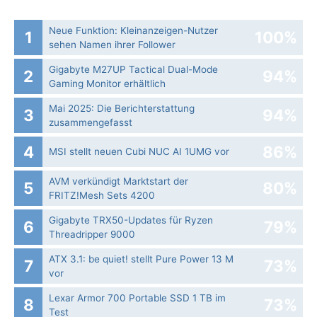
Neue Funktion: Kleinanzeigen-Nutzer
1
100%
sehen Namen ihrer Follower
Gigabyte M27UP Tactical Dual-Mode
2
94%
Gaming Monitor erhältlich
Mai 2025: Die Bericht­erstattung
3
94%
zusammengefasst
4
86%
MSI stellt neuen Cubi NUC AI 1UMG vor
AVM verkündigt Marktstart der
5
80%
FRITZ!Mesh Sets 4200
Gigabyte TRX50-Updates für Ryzen
6
79%
Threadripper 9000
ATX 3.1: be quiet! stellt Pure Power 13 M
7
73%
vor
Lexar Armor 700 Portable SSD 1 TB im
8
73%
Test