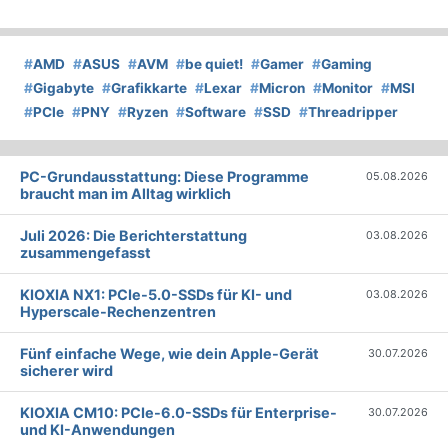
#
AMD
#
ASUS
#
AVM
#
be quiet!
#
Gamer
#
Gaming
#
Gigabyte
#
Grafikkarte
#
Lexar
#
Micron
#
Monitor
#
MSI
#
PCIe
#
PNY
#
Ryzen
#
Software
#
SSD
#
Threadripper
PC-Grundausstattung: Diese Programme
05.08.2026
braucht man im Alltag wirklich
Juli 2026: Die Bericht­erstattung
03.08.2026
zusammengefasst
KIOXIA NX1: PCIe-5.0-SSDs für KI- und
03.08.2026
Hyperscale-Rechenzentren
Fünf einfache Wege, wie dein Apple-Gerät
30.07.2026
sicherer wird
KIOXIA CM10: PCIe-6.0-SSDs für Enterprise-
30.07.2026
und KI-Anwendungen