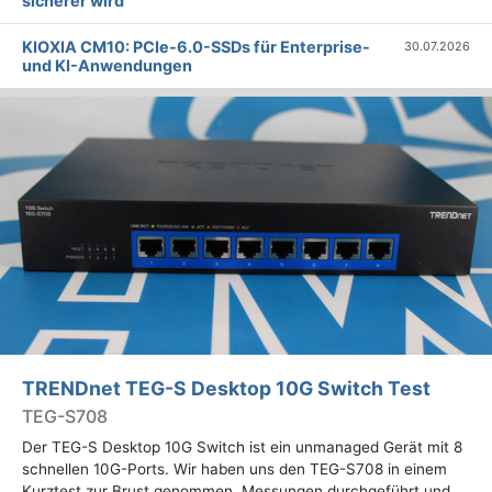
sicherer wird
KIOXIA CM10: PCIe-6.0-SSDs für Enterprise-
30.07.2026
und KI-Anwendungen
TRENDnet TEG-S Desktop 10G Switch Test
TEG-S708
Der TEG-S Desktop 10G Switch ist ein unmanaged Gerät mit 8
schnellen 10G-Ports. Wir haben uns den TEG-S708 in einem
Kurztest zur Brust genommen, Messungen durchgeführt und