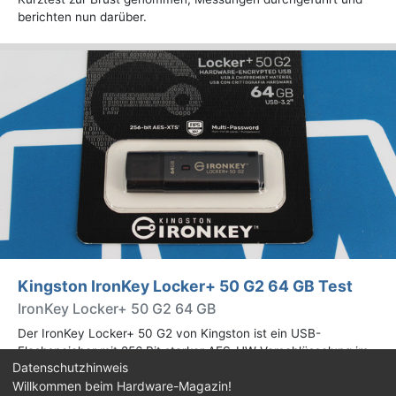
berichten nun darüber.
Kingston IronKey Locker+ 50 G2 64 GB Test
IronKey Locker+ 50 G2 64 GB
Der IronKey Locker+ 50 G2 von Kingston ist ein USB-
Flashspeicher mit 256 Bit starker AES-HW-Verschlüsselung im
Datenschutzhinweis
XTS-Modus. Wir haben das 64-GB-Modell im Praxistest
Willkommen beim Hardware-Magazin!
genauer begutachtet.