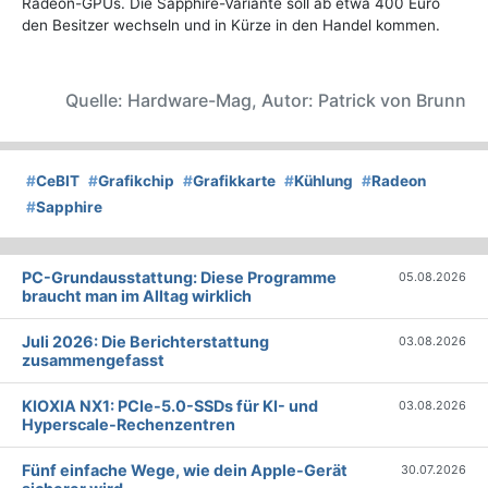
Radeon-GPUs. Die Sapphire-Variante soll ab etwa 400 Euro
den Besitzer wechseln und in Kürze in den Handel kommen.
Quelle: Hardware-Mag, Autor: Patrick von Brunn
#
CeBIT
#
Grafikchip
#
Grafikkarte
#
Kühlung
#
Radeon
#
Sapphire
PC-Grundausstattung: Diese Programme
05.08.2026
braucht man im Alltag wirklich
Juli 2026: Die Bericht­erstattung
03.08.2026
zusammengefasst
KIOXIA NX1: PCIe-5.0-SSDs für KI- und
03.08.2026
Hyperscale-Rechenzentren
Fünf einfache Wege, wie dein Apple-Gerät
30.07.2026