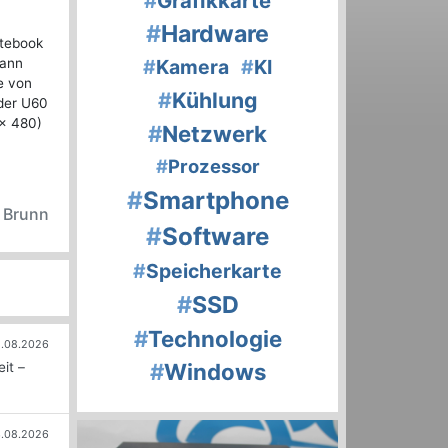
#
Grafikkarte
#
Hardware
otebook
kann
#
Kamera
#
KI
e von
#
Kühlung
 der U60
 x 480)
#
Netzwerk
#
Prozessor
#
Smartphone
n Brunn
#
Software
#
Speicherkarte
#
SSD
#
Technologie
.08.2026
#
Windows
it –
.08.2026