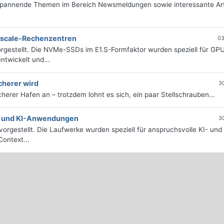
 spannende Themen im Bereich Newsmeldungen sowie interessante Art
erscale-Rechenzentren
03
rgestellt. Die NVMe-SSDs im E1.S-Formfaktor wurden speziell für GP
twickelt und...
cherer wird
3
icherer Hafen an – trotzdem lohnt es sich, ein paar Stellschrauben...
e- und KI-Anwendungen
3
orgestellt. Die Laufwerke wurden speziell für anspruchsvolle KI- und
ontext...