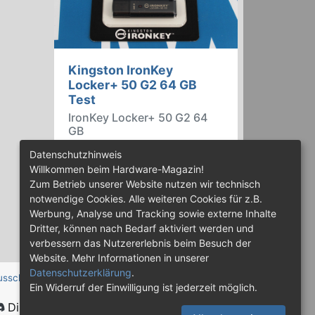
Kingston IronKey
Locker+ 50 G2 64 GB
Test
IronKey Locker+ 50 G2 64
GB
Der IronKey Locker+ 50 G2 von
Datenschutzhinweis
Kingston ist ein USB-
Willkommen beim Hardware-Magazin!
Flashspeicher mit 256 Bit starker
Zum Betrieb unserer Website nutzen wir technisch
AES-HW-Verschlüsselung im XTS-
notwendige Cookies. Alle weiteren Cookies für z.B.
Modus. Wir haben das 64-GB-
Werbung, Analyse und Tracking sowie externe Inhalte
Modell im Praxistest genauer
Dritter, können nach Bedarf aktiviert werden und
begutachtet.
verbessern das Nutzererlebnis beim Besuch der
Website. Mehr Informationen in unserer
Datenschutzerklärung
.
usschluss
Ein Widerruf der Einwilligung ist jederzeit möglich.
Discord