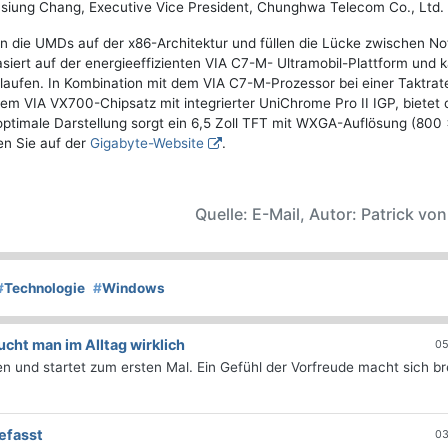
siung Chang, Executive Vice President, Chunghwa Telecom Co., Ltd.
 die UMDs auf der x86-Architektur und füllen die Lücke zwischen N
siert auf der energieeffizienten VIA C7-M- Ultramobil-Plattform und 
aufen. In Kombination mit dem VIA C7-M-Prozessor bei einer Taktrat
m VIA VX700-Chipsatz mit integrierter UniChrome Pro II IGP, bietet
optimale Darstellung sorgt ein 6,5 Zoll TFT mit WXGA-Auflösung (800
en Sie auf der
Gigabyte-Website
.
Quelle: E-Mail, Autor: Patrick vo
#
Technologie
#
Windows
ht man im Alltag wirklich
05
 und startet zum ersten Mal. Ein Gefühl der Vorfreude macht sich bre
efasst
03