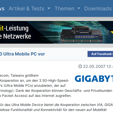
(current)
ws
Artikel & Tests
Themen
Downloads
 Ultra Mobile PC vor
Auf Facebook t
22.05.2007
12:
lecom, Taiwans größtem
 Kooperation an, um den 3.5G-High-Speed-
s (Ultra Mobile PCs) anzubieten, der auf
chnology). Dank der Kooperation können Geschäfts- und Privatkunden
Packet Access) auf das Internet zugreifen.
ür das Ultra Mobile Device bietet die Kooperation zwischen VIA, GI
lose Funktionalität und Konnektivität für den neuen auf Mobilität