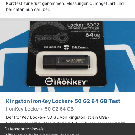
Kurztest zur Brust genommen, Messungen durchgeführt und
berichten nun darüber.
Kingston IronKey Locker+ 50 G2 64 GB Test
IronKey Locker+ 50 G2 64 GB
Der IronKey Locker+ 50 G2 von Kingston ist ein USB-
Flashspeicher mit 256 Bit starker AES-HW-Verschlüsselung im
Datenschutzhinweis
XTS-Modus. Wir haben das 64-GB-Modell im Praxistest