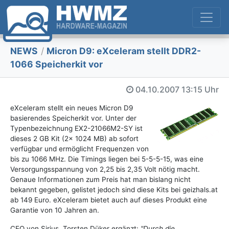
NEWS
/
Micron D9: eXceleram stellt DDR2-
1066 Speicherkit vor
04.10.2007
13:15 Uhr
eXceleram stellt ein neues Micron D9
basierendes Speicherkit vor. Unter der
Typenbezeichnung EX2-21066M2-SY ist
dieses 2 GB Kit (2x 1024 MB) ab sofort
verfügbar und ermöglicht Frequenzen von
bis zu 1066 MHz. Die Timings liegen bei 5-5-5-15, was eine
Versorgungsspannung von 2,25 bis 2,35 Volt nötig macht.
Genaue Informationen zum Preis hat man bislang nicht
bekannt gegeben, gelistet jedoch sind diese Kits bei geizhals.at
ab 149 Euro. eXceleram bietet auch auf dieses Produkt eine
Garantie von 10 Jahren an.
CEO von Sirius, Torsten Düker ergänzt:
"Durch die