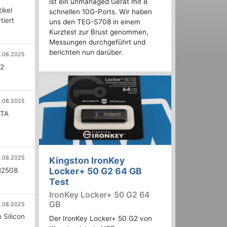
ist ein unmanaged Gerät mit 8
ikel
schnellen 10G-Ports. Wir haben
tiert
uns den TEG-S708 in einem
Kurztest zur Brust genommen,
Messungen durchgeführt und
berichten nun darüber.
.08.2025
x2
.08.2025
ATA
.08.2025
Kingston IronKey
Locker+ 50 G2 64 GB
SM2508
Test
IronKey Locker+ 50 G2 64
GB
1.08.2025
 Silicon
Der IronKey Locker+ 50 G2 von