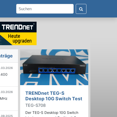
nträge
0.03.2026
6.400
.03.2026
TRENDnet TEG-S
Desktop 10G Switch Test
 MHz
TEG-S708
Der TEG-S Desktop 10G Switch
1.09.2025