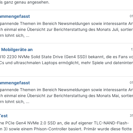
axis ganz genau angesehen.
usammengefasst
0
 spannende Themen im Bereich Newsmeldungen sowie interessante Art
 einmal eine Übersicht zur Berichterstattung des Monats Juli, sortie
 lohnt sich, ...
r Mobilgeräte an
1
P310 2230 NVMe Solid State Drive (Gen4 SSD) bekannt, die es Fans v
Cs und ultraschmalen Laptops ermöglicht, mehr Spiele und dateninte
usammengefasst
0
 spannende Themen im Bereich Newsmeldungen sowie interessante Art
 einmal eine Übersicht zur Berichterstattung des Monats Mai, sortie
 lohnt sich, ...
Test
3
eine PCIe Gen4 NVMe 2.0 SSD an, die auf eigener TLC-NAND-Flash-
3) sowie einem Phison-Controller basiert. Primär wurde diese flott