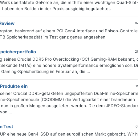
Werk übertaktete GeForce an, die mithilfe einer wuchtigen Quad-Slot
r haben den Boliden in der Praxis ausgiebig begutachtet.
Review
0
ston, basierend auf einem PCI Gen4 Interface und Phison-Controller
 TB Speicherkapazität im Test ganz genau angesehen.
peicherportfolio
2
g seines Crucial DDR5 Pro Overclocking (OC) Gaming-RAM bekannt, d
 Sekunde (MT/s) eine höhere Systemperformance ermöglichen soll. D
 Gaming-Speicherlösung im Februar an, die ...
 Produkte ein
1
 seiner Crucial DDR5-getakteten ungepufferten Dual-Inline-Speicher
line-Speichermodule (CSODIMM) die Verfügbarkeit einer brandneuen
ie nun in großen Mengen ausgeliefert werden. Die dem JEDEC-Standar
on ...
m Test
0
UP eine neue Gen4-SSD auf den europäischen Markt gebracht. Wir 