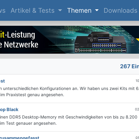
(current)
ws
Artikel & Tests
Themen
Downloads
267 Ei
est
1
 unterschiedlichen Konfigurationen an. Wir haben uns zwei Kits mit 
im Praxistest genau angesehen.
op Black
02
en DDR5 Desktop-Memory mit Geschwindigkeiten von bis zu 8.200
 im Test genauer angesehen.
g zusammengefasst
0