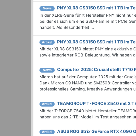
PNY XLR8 CS3150 SSD mit 1 TB im Te
News
In der XLR8-Serie führt Hersteller PNY nicht nu
bei der es sich um eine SSD-Familie mit PCIe G
handelt. Als Besonderheit ...
PNY XLR8 CS3150 SSD mit 1 TB im Te
Artikel
Mit der XLR8 CS3150 bietet PNY eine exklusive 
sowie integrierter RGB-Beleuchtung. Wir haben d
Computex 2025: Crucial stellt T710 
News
Micron hat auf der Computex 2025 mit der Cruci
Dank Micron G9 NAND und SM2508-Controller von 
professionelles Gaming, kreative Anwendungen un
TEAMGROUP T-FORCE Z540 mit 2 TB
Artikel
Mit der T-FORCE Z540 bietet Hersteller TEAMGRO
haben uns das 2-TB-Modell im Test angesehen un
ASUS ROG Strix GeForce RTX 4090 O
Artikel