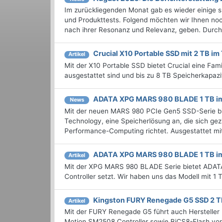
Im zurückliegenden Monat gab es wieder einige
und Produkttests. Folgend möchten wir Ihnen noch
nach ihrer Resonanz und Relevanz, geben. Durchst
Crucial X10 Portable SSD mit 2 TB im
Artikel
Mit der X10 Portable SSD bietet Crucial eine Fa
ausgestattet sind und bis zu 8 TB Speicherkapazi
ADATA XPG MARS 980 BLADE 1 TB im
News
Mit der neuen MARS 980 PCIe Gen5 SSD-Serie bi
Technology, eine Speicherlösung an, die sich gez
Performance-Computing richtet. Ausgestattet mit
ADATA XPG MARS 980 BLADE 1 TB im
Artikel
Mit der XPG MARS 980 BLADE Serie bietet ADATA 
Controller setzt. Wir haben uns das Modell mit 1
Kingston FURY Renegade G5 SSD 2 T
Artikel
Mit der FURY Renegade G5 führt auch Hersteller K
Motion SM2508 Controller sowie BiCS8-Flash von