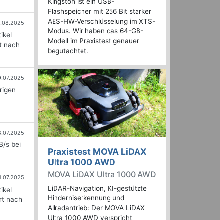
Kingston ist ein USB-
Flashspeicher mit 256 Bit starker
AES-HW-Verschlüsselung im XTS-
1.08.2025
Modus. Wir haben das 64-GB-
ikel
Modell im Praxistest genauer
rt nach
begutachtet.
9.07.2025
erigen
8.07.2025
B/s bei
Praxistest MOVA LiDAX
Ultra 1000 AWD
MOVA LiDAX Ultra 1000 AWD
1.07.2025
LiDAR-Navigation, KI-gestützte
ikel
Hinderniserkennung und
rt nach
Allradantrieb: Der MOVA LiDAX
Ultra 1000 AWD verspricht