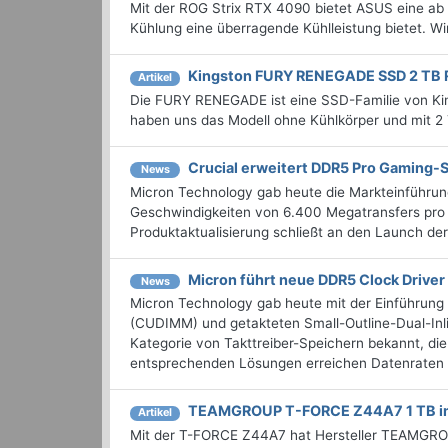
Mit der ROG Strix RTX 4090 bietet ASUS eine ab 
Kühlung eine überragende Kühlleistung bietet. Wi
Kingston FURY RENEGADE SSD 2 TB 
Artikel
Die FURY RENEGADE ist eine SSD-Familie von King
haben uns das Modell ohne Kühlkörper und mit 2
Crucial erweitert DDR5 Pro Gaming-S
News
Micron Technology gab heute die Markteinführun
Geschwindigkeiten von 6.400 Megatransfers pro
Produktaktualisierung schließt an den Launch der
Micron führt neue DDR5 Clock Driver
News
Micron Technology gab heute mit der Einführung
(CUDIMM) und getakteten Small-Outline-Dual-In
Kategorie von Takttreiber-Speichern bekannt, d
entsprechenden Lösungen erreichen Datenraten v
TEAMGROUP T-FORCE Z44A7 1 TB i
Artikel
Mit der T-FORCE Z44A7 hat Hersteller TEAMGRO