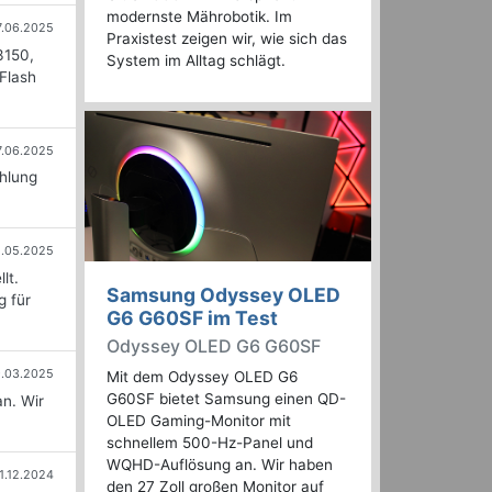
modernste Mährobotik. Im
7.06.2025
Praxistest zeigen wir, wie sich das
3150,
System im Alltag schlägt.
Flash
7.06.2025
ühlung
.05.2025
lt.
Samsung Odyssey OLED
g für
G6 G60SF im Test
Odyssey OLED G6 G60SF
.03.2025
Mit dem Odyssey OLED G6
G60SF bietet Samsung einen QD-
n. Wir
OLED Gaming-Monitor mit
schnellem 500-Hz-Panel und
WQHD-Auflösung an. Wir haben
1.12.2024
den 27 Zoll großen Monitor auf