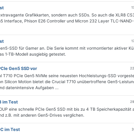
st
1
r extravagante Grafikkarten, sondern auch SSDs. So auch die XLR8 CS
en5 Interface, Phison E26 Controller und Micron 232 Layer TLC-NAND-
st
1
Gen5-SSD für Gamer an. Die Serie kommt mit vormontierter aktiver K
as 1-TB-Modell ausgiebig getestet.
PCIe Gen5 SSD vor
22
al T710 PCIe Gen5 NVMe seine neuesten Hochleistungs-SSD vorgestel
Silicon Motion bietet die Crucial T710 unübertroffene Gen5-Leistun
d datenintensive Aufgaben ...
 im Test
29
UP eine schnelle PCIe Gen5 SSD mit bis zu 4 TB Speicherkapazität a
d z.B. mit anderen Gen5-Drives verglichen.
C im Test
3