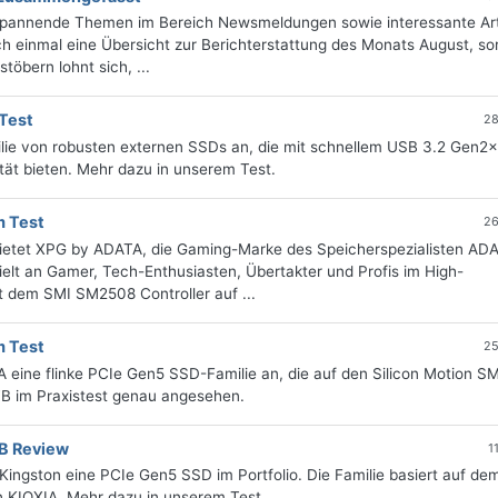
 spannende Themen im Bereich Newsmeldungen sowie interessante Art
 einmal eine Übersicht zur Berichterstattung des Monats August, sor
öbern lohnt sich, ...
 Test
28
milie von robusten externen SSDs an, die mit schnellem USB 3.2 Gen2
tät bieten. Mehr dazu in unserem Test.
 Test
26
etet XPG by ADATA, die Gaming-Marke des Speicherspezialisten AD
ielt an Gamer, Tech-Enthusiasten, Übertakter und Profis im High-
 dem SMI SM2508 Controller auf ...
 Test
25
eine flinke PCIe Gen5 SSD-Familie an, die auf den Silicon Motion 
 TB im Praxistest genau angesehen.
B Review
1
ingston eine PCIe Gen5 SSD im Portfolio. Die Familie basiert auf dem
 KIOXIA. Mehr dazu in unserem Test.