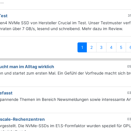
...
Test
3
Gen4 NVMe SSD von Hersteller Crucial im Test. Unser Testmuster verf
nraten über 7 GB/s, lesend und schreibend. Mehr dazu im Review.
(current)
1
2
3
4
5
ht man im Alltag wirklich
05
 und startet zum ersten Mal. Ein Gefühl der Vorfreude macht sich bre
efasst
03
 spannende Themen im Bereich Newsmeldungen sowie interessante Art
erscale-Rechenzentren
03
rgestellt. Die NVMe-SSDs im E1.S-Formfaktor wurden speziell für GP