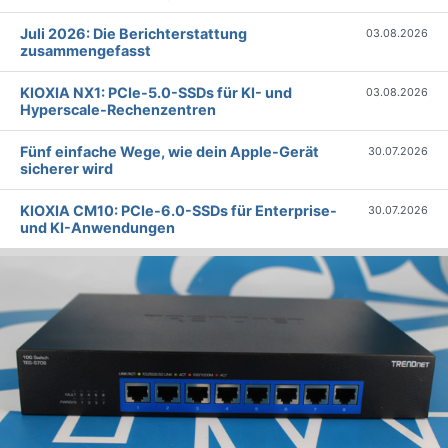
Juli 2026: Die Bericht­erstattung
03.08.2026
zusammengefasst
KIOXIA NX1: PCIe-5.0-SSDs für KI- und
03.08.2026
Hyperscale-Rechenzentren
Fünf einfache Wege, wie dein Apple-Gerät
30.07.2026
sicherer wird
KIOXIA CM10: PCIe-6.0-SSDs für Enterprise-
30.07.2026
und KI-Anwendungen