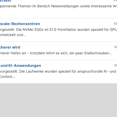
efasst
03
 spannende Themen im Bereich Newsmeldungen sowie interessante Art
erscale-Rechenzentren
03
rgestellt. Die NVMe-SSDs im E1.S-Formfaktor wurden speziell für GP
twickelt und...
cherer wird
3
icherer Hafen an – trotzdem lohnt es sich, ein paar Stellschrauben...
e- und KI-Anwendungen
3
orgestellt. Die Laufwerke wurden speziell für anspruchsvolle KI- und
ontext...