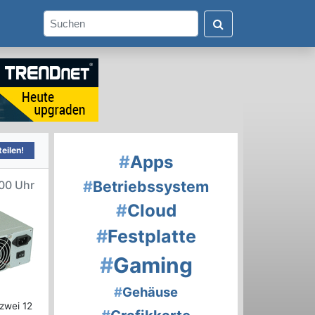
eilen!
#
Apps
#
Betriebssystem
00 Uhr
#
Cloud
#
Festplatte
#
Gaming
#
Gehäuse
zwei 12