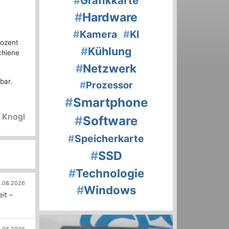
#
Grafikkarte
#
Hardware
#
Kamera
#
KI
rozent
#
Kühlung
chiene
#
Netzwerk
bar.
#
Prozessor
#
Smartphone
r Knogl
#
Software
#
Speicherkarte
#
SSD
#
Technologie
.08.2026
#
Windows
it –