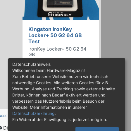
Kingston IronKey
Locker+ 50 G2 64 GB
Test
IronKey Locker+ 50 G2 64
GB
Der IronKey Locker+ 50 G2 von
Datenschutzhinweis
Kingston ist ein USB-
Willkommen beim Hardware-Magazin!
Flashspeicher mit 256 Bit starker
Zum Betrieb unserer Website nutzen wir technisch
AES-HW-Verschlüsselung im XTS-
notwendige Cookies. Alle weiteren Cookies für z.B.
Modus. Wir haben das 64-GB-
Werbung, Analyse und Tracking sowie externe Inhalte
Modell im Praxistest genauer
Dritter, können nach Bedarf aktiviert werden und
begutachtet.
verbessern das Nutzererlebnis beim Besuch der
Website. Mehr Informationen in unserer
Datenschutzerklärung
.
usschluss
Ein Widerruf der Einwilligung ist jederzeit möglich.
Discord