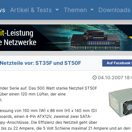
(current)
ws
Artikel & Tests
Themen
Downloads
 Netzteile vor: ST35F und ST50F
Auf Facebook t
04.10.2007
18:
rider Serie auf. Das 500 Watt starke Netzteil ST50F
über einen 120 mm Lüfter, der eine
l.
messung von 150 mm (W) x 86 mm (H) x 140 mm (D)
boards, einen 4-Pin ATX12V, zweimal zwei SATA-
py-Anschlüsse. Die Effizienz des Netzteil geht über
t bis zu 22 Ampere, die 5 Volt Schiene maximal 21 Ampere und an den 