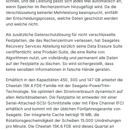
schnell, und die Leistung passt sich jedes Mal automatisch an,
wenn Speicher im Rechenzentrum hinzugefügt wird. Da die
Verschlüsselung keinerlei Mehrleistung beansprucht, entfällt
der Entscheidungsprozess, welche Daten geschützt werden
und welche nicht.
Als zusätzliche Datenschutzlösung für nicht verschlüsselte
Festplatten, die das Rechenzentrum verlassen, hat Seagates
Recovery Services Abteilung kürzlich seine Data Erasure Suite
veröffentlicht: eine Produkt-Suite, die eine Reihe von
Algorithmen nutzt, um vollständig und permanent alle Daten
auf der Festplatte zu löschen. So wird sichergestellt, dass
keine sensiblen Informationen in falsche Hände geraten.
Erhältlich in den Kapazitäten 450, 300 und 147 GB arbeitet die
Cheetah 15K.6 FDE-Familie mit der Seagate-PowerTrim-
Technologie: Sie optimiert den Stromverbrauch dynamisch auf
allen Aktivitätsebenen. Die Festplatte ist entweder mit einer
Serial-Attached-SCSI-Schnittstelle oder mit Fibre Channel (FC)
erhältlich und kommt mit der üblichen Fünfjahresgarantie von
Seagate. Der integrierte Cache beträgt 16 MB, die
Rotationsgeschwindigkeit der Scheiben 15.000 Umdrehungen
pro Minute. Die Cheetah 15K.6 FDE wird dieses Quartal an