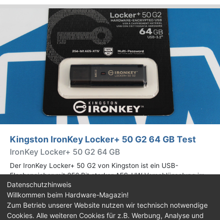
Kingston IronKey Locker+ 50 G2 64 GB Test
IronKey Locker+ 50 G2 64 GB
Der IronKey Locker+ 50 G2 von Kingston ist ein USB-
Flashspeicher mit 256 Bit starker AES-HW-Verschlüsselung im
Datenschutzhinweis
XTS-Modus. Wir haben das 64-GB-Modell im Praxistest
Willkommen beim Hardware-Magazin!
genauer begutachtet.
Zum Betrieb unserer Website nutzen wir technisch notwendige
Cookies. Alle weiteren Cookies für z.B. Werbung, Analyse und