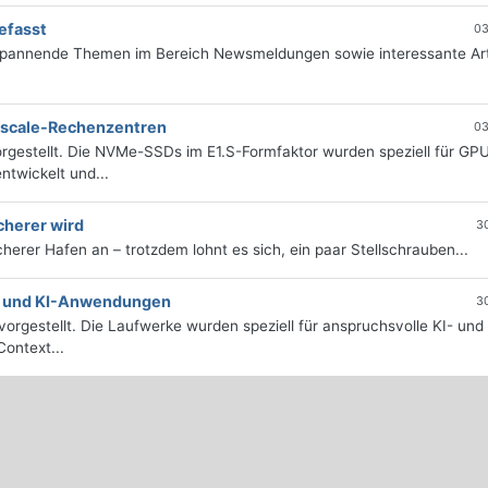
efasst
03
 spannende Themen im Bereich Newsmeldungen sowie interessante Art
erscale-Rechenzentren
03
rgestellt. Die NVMe-SSDs im E1.S-Formfaktor wurden speziell für GP
twickelt und...
cherer wird
3
icherer Hafen an – trotzdem lohnt es sich, ein paar Stellschrauben...
e- und KI-Anwendungen
3
orgestellt. Die Laufwerke wurden speziell für anspruchsvolle KI- und
ontext...