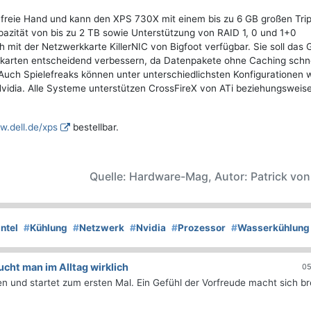
 freie Hand und kann den XPS 730X mit einem bis zu 6 GB großen Trip
azität von bis zu 2 TB sowie Unterstützung von RAID 1, 0 und 1+0
 mit der Netzwerkkarte KillerNIC von Bigfoot verfügbar. Sie soll das
kkarten entscheidend verbessern, da Datenpakete ohne Caching schne
 Auch Spielefreaks können unter unterschiedlichsten Konfigurationen 
vidia. Alle Systeme unterstützen CrossFireX von ATi beziehungsweise
.dell.de/xps
bestellbar.
Quelle: Hardware-Mag, Autor: Patrick vo
Intel
#
Kühlung
#
Netzwerk
#
Nvidia
#
Prozessor
#
Wasserkühlung
ht man im Alltag wirklich
05
 und startet zum ersten Mal. Ein Gefühl der Vorfreude macht sich bre