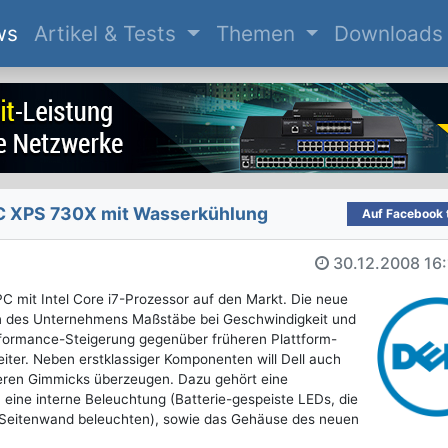
(current)
ws
Artikel & Tests
Themen
Downloads
PC XPS 730X mit Wasserkühlung
Auf Facebook t
30.12.2008
16
PC mit Intel Core i7-Prozessor auf den Markt. Die neue
 des Unternehmens Maßstäbe bei Geschwindigkeit und
rformance-Steigerung gegenüber früheren Plattform-
eiter. Neben erstklassiger Komponenten will Dell auch
iteren Gimmicks überzeugen. Dazu gehört eine
 eine interne Beleuchtung (Batterie-gespeiste LEDs, die
 Seitenwand beleuchten), sowie das Gehäuse des neuen