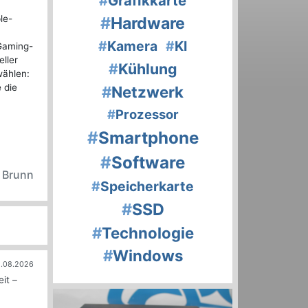
#
Grafikkarte
le-
#
Hardware
#
Kamera
#
KI
 Gaming-
ller
#
Kühlung
wählen:
 die
#
Netzwerk
#
Prozessor
#
Smartphone
#
Software
n Brunn
#
Speicherkarte
#
SSD
#
Technologie
#
Windows
.08.2026
it –