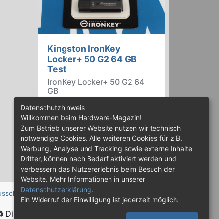
Kingston IronKey
Locker+ 50 G2 64 GB
Test
IronKey Locker+ 50 G2 64
GB
Der IronKey Locker+ 50 G2 von
Datenschutzhinweis
Kingston ist ein USB-
Willkommen beim Hardware-Magazin!
Flashspeicher mit 256 Bit starker
Zum Betrieb unserer Website nutzen wir technisch
AES-HW-Verschlüsselung im XTS-
notwendige Cookies. Alle weiteren Cookies für z.B.
Modus. Wir haben das 64-GB-
Werbung, Analyse und Tracking sowie externe Inhalte
Modell im Praxistest genauer
Dritter, können nach Bedarf aktiviert werden und
begutachtet.
verbessern das Nutzererlebnis beim Besuch der
Website. Mehr Informationen in unserer
Datenschutzerklärung
.
usschluss
Ein Widerruf der Einwilligung ist jederzeit möglich.
Discord