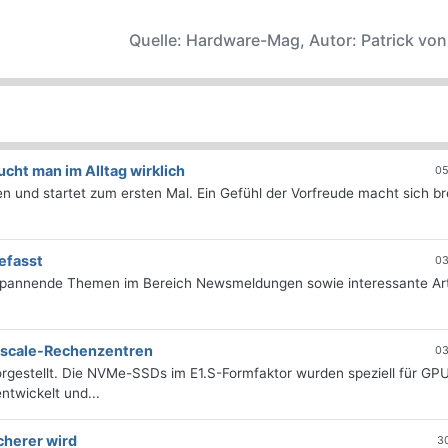
Quelle: Hardware-Mag, Autor: Patrick vo
ht man im Alltag wirklich
05
 und startet zum ersten Mal. Ein Gefühl der Vorfreude macht sich bre
efasst
03
 spannende Themen im Bereich Newsmeldungen sowie interessante Art
erscale-Rechenzentren
03
rgestellt. Die NVMe-SSDs im E1.S-Formfaktor wurden speziell für GP
twickelt und...
cherer wird
3