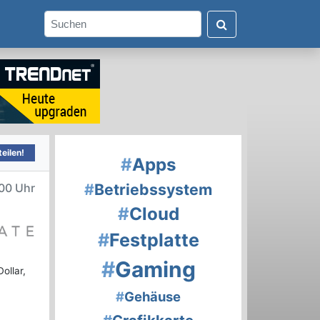
eilen!
#
Apps
#
Betriebssystem
00 Uhr
#
Cloud
#
Festplatte
#
Gaming
ollar,
#
Gehäuse