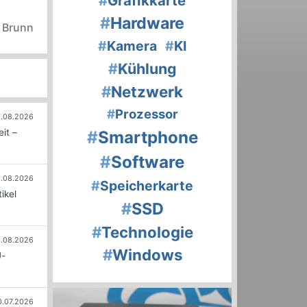
#
Grafikkarte
#
Hardware
n Brunn
#
Kamera
#
KI
#
Kühlung
#
Netzwerk
#
Prozessor
.08.2026
it –
#
Smartphone
#
Software
.08.2026
#
Speicherkarte
ikel
#
SSD
#
Technologie
.08.2026
#
Windows
U-
0.07.2026