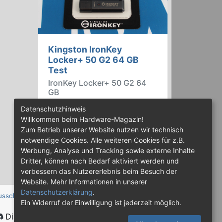
Kingston IronKey
Locker+ 50 G2 64 GB
Test
IronKey Locker+ 50 G2 64
GB
Der IronKey Locker+ 50 G2 von
Datenschutzhinweis
Kingston ist ein USB-
Willkommen beim Hardware-Magazin!
Flashspeicher mit 256 Bit starker
Zum Betrieb unserer Website nutzen wir technisch
AES-HW-Verschlüsselung im XTS-
notwendige Cookies. Alle weiteren Cookies für z.B.
Modus. Wir haben das 64-GB-
Werbung, Analyse und Tracking sowie externe Inhalte
Modell im Praxistest genauer
Dritter, können nach Bedarf aktiviert werden und
begutachtet.
verbessern das Nutzererlebnis beim Besuch der
Website. Mehr Informationen in unserer
Datenschutzerklärung
.
usschluss
Ein Widerruf der Einwilligung ist jederzeit möglich.
Discord