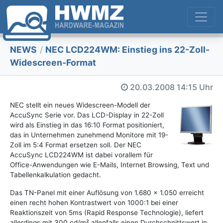
NEWS
/
NEC LCD224WM: Einstieg ins 22-Zoll-
Widescreen-Format
20.03.2008
14:15 Uhr
NEC stellt ein neues Widescreen-Modell der
AccuSync Serie vor. Das LCD-Display in 22-Zoll
wird als Einstieg in das 16:10 Format positioniert,
das in Unternehmen zunehmend Monitore mit 19-
Zoll im 5:4 Format ersetzen soll. Der NEC
AccuSync LCD224WM ist dabei vorallem für
Office-Anwendungen wie E-Mails, Internet Browsing, Text und
Tabellenkalkulation gedacht.
Das TN-Panel mit einer Auflösung von 1.680 x 1.050 erreicht
einen recht hohen Kontrastwert von 1000:1 bei einer
Reaktionszeit von 5ms (Rapid Response Technologie), liefert
allerdings mit 300 cd/m² allenfalls einen Durchschnittswert in