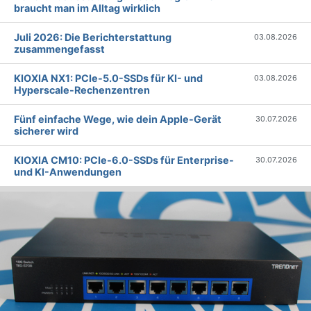
braucht man im Alltag wirklich
Juli 2026: Die Bericht­erstattung
03.08.2026
zusammengefasst
KIOXIA NX1: PCIe-5.0-SSDs für KI- und
03.08.2026
Hyperscale-Rechenzentren
Fünf einfache Wege, wie dein Apple-Gerät
30.07.2026
sicherer wird
KIOXIA CM10: PCIe-6.0-SSDs für Enterprise-
30.07.2026
und KI-Anwendungen