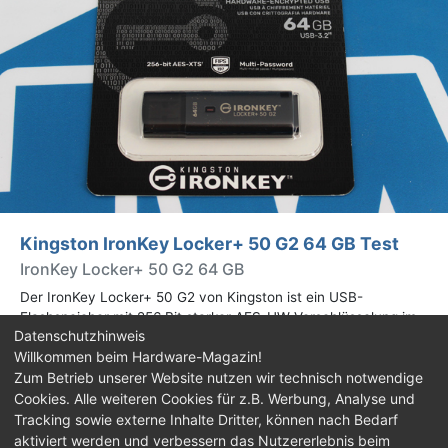
Kingston IronKey Locker+ 50 G2 64 GB Test
IronKey Locker+ 50 G2 64 GB
Der IronKey Locker+ 50 G2 von Kingston ist ein USB-
Flashspeicher mit 256 Bit starker AES-HW-Verschlüsselung im
Datenschutzhinweis
XTS-Modus. Wir haben das 64-GB-Modell im Praxistest
Willkommen beim Hardware-Magazin!
genauer begutachtet.
Zum Betrieb unserer Website nutzen wir technisch notwendige
Cookies. Alle weiteren Cookies für z.B. Werbung, Analyse und
Impressum
|
Kontakt
|
Jobs
|
Datenschutz
|
Tracking sowie externe Inhalte Dritter, können nach Bedarf
Consent‑Einstellungen
|
Haftungsausschluss
aktiviert werden und verbessern das Nutzererlebnis beim