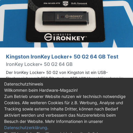
Kingston IronKey Locker+ 50 G2 64 GB Test
IronKey Locker+ 50 G2 64 GB
Der IronKey Locker+ 50 G2 von Kingston ist ein USB-
Flashspeicher mit 256 Bit starker AES-HW-Verschlüsselung im
Datenschutzhinweis
XTS-Modus. Wir haben das 64-GB-Modell im Praxistest
Willkommen beim Hardware-Magazin!
genauer begutachtet.
Zum Betrieb unserer Website nutzen wir technisch notwendige
Cookies. Alle weiteren Cookies für z.B. Werbung, Analyse und
Impressum
|
Kontakt
|
Jobs
|
Datenschutz
|
Tracking sowie externe Inhalte Dritter, können nach Bedarf
Consent‑Einstellungen
|
Haftungsausschluss
aktiviert werden und verbessern das Nutzererlebnis beim
Besuch der Website. Mehr Informationen in unserer
Feed
Facebook
YouTube
TikTok
Datenschutzerklärung
.