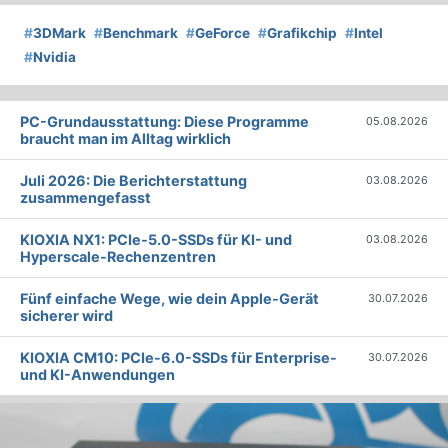
#
3DMark
#
Benchmark
#
GeForce
#
Grafikchip
#
Intel
#
Nvidia
PC-Grundausstattung: Diese Programme
05.08.2026
braucht man im Alltag wirklich
Juli 2026: Die Bericht­erstattung
03.08.2026
zusammengefasst
KIOXIA NX1: PCIe-5.0-SSDs für KI- und
03.08.2026
Hyperscale-Rechenzentren
Fünf einfache Wege, wie dein Apple-Gerät
30.07.2026
sicherer wird
KIOXIA CM10: PCIe-6.0-SSDs für Enterprise-
30.07.2026
und KI-Anwendungen