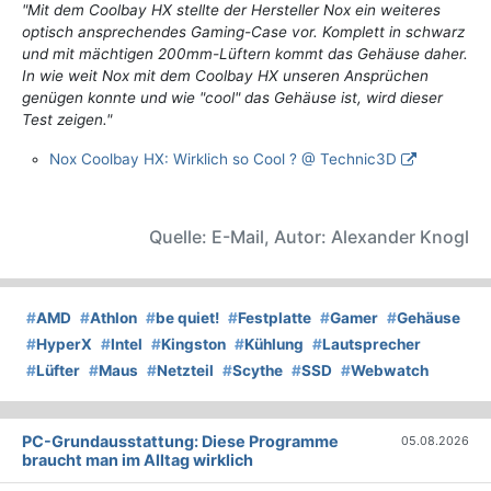
"Mit dem Coolbay HX stellte der Hersteller Nox ein weiteres
optisch ansprechendes Gaming-Case vor. Komplett in schwarz
und mit mächtigen 200mm-Lüftern kommt das Gehäuse daher.
In wie weit Nox mit dem Coolbay HX unseren Ansprüchen
genügen konnte und wie "cool" das Gehäuse ist, wird dieser
Test zeigen."
Nox Coolbay HX: Wirklich so Cool ? @ Technic3D
Quelle: E-Mail, Autor: Alexander Knogl
#
AMD
#
Athlon
#
be quiet!
#
Festplatte
#
Gamer
#
Gehäuse
#
HyperX
#
Intel
#
Kingston
#
Kühlung
#
Lautsprecher
#
Lüfter
#
Maus
#
Netzteil
#
Scythe
#
SSD
#
Webwatch
PC-Grundausstattung: Diese Programme
05.08.2026
braucht man im Alltag wirklich