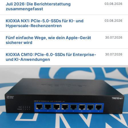
Juli 2026: Die Bericht­erstattung
03.08.2026
zusammengefasst
KIOXIA NX1: PCIe-5.0-SSDs für KI- und
03.08.2026
Hyperscale-Rechenzentren
Fünf einfache Wege, wie dein Apple-Gerät
30.07.2026
sicherer wird
KIOXIA CM10: PCIe-6.0-SSDs für Enterprise-
30.07.2026
und KI-Anwendungen