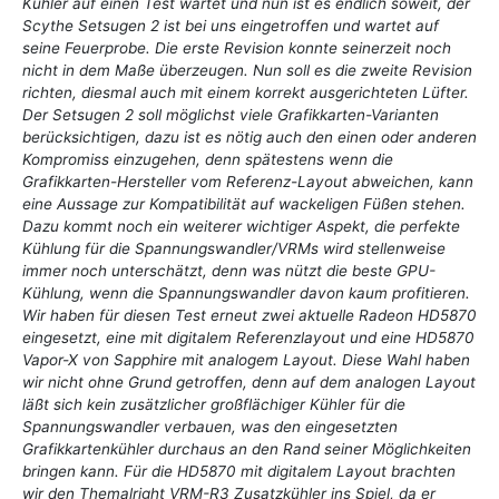
Kühler auf einen Test wartet und nun ist es endlich soweit, der
Scythe Setsugen 2 ist bei uns eingetroffen und wartet auf
seine Feuerprobe. Die erste Revision konnte seinerzeit noch
nicht in dem Maße überzeugen. Nun soll es die zweite Revision
richten, diesmal auch mit einem korrekt ausgerichteten Lüfter.
Der Setsugen 2 soll möglichst viele Grafikkarten-Varianten
berücksichtigen, dazu ist es nötig auch den einen oder anderen
Kompromiss einzugehen, denn spätestens wenn die
Grafikkarten-Hersteller vom Referenz-Layout abweichen, kann
eine Aussage zur Kompatibilität auf wackeligen Füßen stehen.
Dazu kommt noch ein weiterer wichtiger Aspekt, die perfekte
Kühlung für die Spannungswandler/VRMs wird stellenweise
immer noch unterschätzt, denn was nützt die beste GPU-
Kühlung, wenn die Spannungswandler davon kaum profitieren.
Wir haben für diesen Test erneut zwei aktuelle Radeon HD5870
eingesetzt, eine mit digitalem Referenzlayout und eine HD5870
Vapor-X von Sapphire mit analogem Layout. Diese Wahl haben
wir nicht ohne Grund getroffen, denn auf dem analogen Layout
läßt sich kein zusätzlicher großflächiger Kühler für die
Spannungswandler verbauen, was den eingesetzten
Grafikkartenkühler durchaus an den Rand seiner Möglichkeiten
bringen kann. Für die HD5870 mit digitalem Layout brachten
wir den Themalright VRM-R3 Zusatzkühler ins Spiel, da er