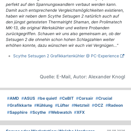
perfekt auf den Spannungswandlern verbaut werden kann.
Damit auch entsprechende Vergleichsmöglichkeiten existieren,
haben wir neben dem Scythe Setsugen 2 natürlich auch auf
den jüngst getesteten Thermalright Shaman, den Prolimatech
MK-13, die original Werkskühler und weitere Probanden
zurückgegriffen. Schauen wir uns also gemeinsam an, ob der
Setsugen 2 die ohnehin schon hohen Schlagzahlen weiter
erhöhen konnte, dazu wünschen wir euch viel Vergnügen..."
Scythe Setsugen 2 Grafikkartenkühler @ PC-Experience
Quelle: E-Mail, Autor: Alexander Knogl
#
AMD
#
ASUS
#
be quiet!
#
CeBIT
#
Corsair
#
Crucial
#
Grafikkarte
#
Kühlung
#
Lüfter
#
Netzteil
#
OCZ
#
Radeon
#
Sapphire
#
Scythe
#
Webwatch
#
XFX