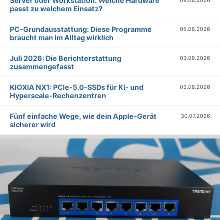
Server oder Workstation: Welche Hardware
09.08.2026
passt zu welchem Einsatz?
PC-Grundausstattung: Diese Programme
05.08.2026
braucht man im Alltag wirklich
Juli 2026: Die Bericht­erstattung
03.08.2026
zusammengefasst
KIOXIA NX1: PCIe-5.0-SSDs für KI- und
03.08.2026
Hyperscale-Rechenzentren
Fünf einfache Wege, wie dein Apple-Gerät
30.07.2026
sicherer wird