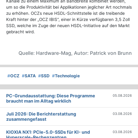
Kanäle zu einem Maximum an Bandbreite kombiniet werden,
um so die Produktivität bei Applikationen jeglicher Art nochmals
zu erhöhen. OCZs neue HSDL-Schnittstelle ist die treibende
Kraft hinter der „OCZ IBIS“, einer in Kürze verfügbaren 3,5 Zoll
SSD, welche im Zuge der neuen HSDL-Initiative auf den Markt
gebracht wird.
Quelle: Hardware-Mag, Autor: Patrick von Brunn
#
OCZ
#
SATA
#
SSD
#
Technologie
PC-Grundausstattung: Diese Programme
05.08.2026
braucht man im Alltag wirklich
Juli 2026: Die Bericht­erstattung
03.08.2026
zusammengefasst
KIOXIA NX1: PCIe-5.0-SSDs für KI- und
03.08.2026
Hyperscale-Rechenzentren