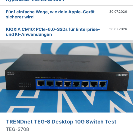
Fünf einfache Wege, wie dein Apple-Gerät
30.07.2026
sicherer wird
KIOXIA CM10: PCIe-6.0-SSDs für Enterprise-
30.07.2026
und KI-Anwendungen
TRENDnet TEG-S Desktop 10G Switch Test
TEG-S708