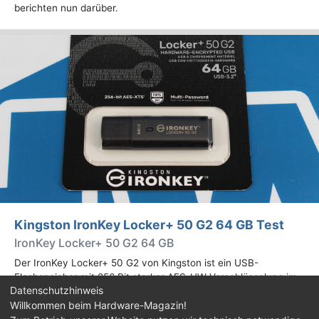
berichten nun darüber.
Kingston IronKey Locker+ 50 G2 64 GB Test
IronKey Locker+ 50 G2 64 GB
Der IronKey Locker+ 50 G2 von Kingston ist ein USB-
Flashspeicher mit 256 Bit starker AES-HW-Verschlüsselung im
Datenschutzhinweis
XTS-Modus. Wir haben das 64-GB-Modell im Praxistest
Willkommen beim Hardware-Magazin!
genauer begutachtet.