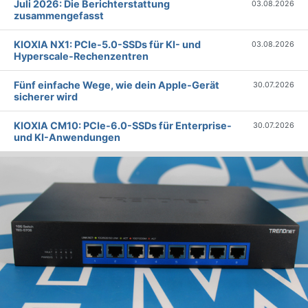
Juli 2026: Die Bericht­erstattung
03.08.2026
zusammengefasst
KIOXIA NX1: PCIe-5.0-SSDs für KI- und
03.08.2026
Hyperscale-Rechenzentren
Fünf einfache Wege, wie dein Apple-Gerät
30.07.2026
sicherer wird
KIOXIA CM10: PCIe-6.0-SSDs für Enterprise-
30.07.2026
und KI-Anwendungen