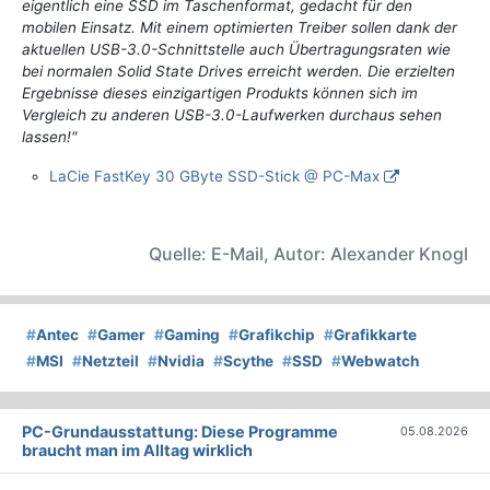
eigentlich eine SSD im Taschenformat, gedacht für den
mobilen Einsatz. Mit einem optimierten Treiber sollen dank der
aktuellen USB-3.0-Schnittstelle auch Übertragungsraten wie
bei normalen Solid State Drives erreicht werden. Die erzielten
Ergebnisse dieses einzigartigen Produkts können sich im
Vergleich zu anderen USB-3.0-Laufwerken durchaus sehen
lassen!"
LaCie FastKey 30 GByte SSD-Stick @ PC-Max
Quelle: E-Mail, Autor: Alexander Knogl
#
Antec
#
Gamer
#
Gaming
#
Grafikchip
#
Grafikkarte
#
MSI
#
Netzteil
#
Nvidia
#
Scythe
#
SSD
#
Webwatch
PC-Grundausstattung: Diese Programme
05.08.2026
braucht man im Alltag wirklich