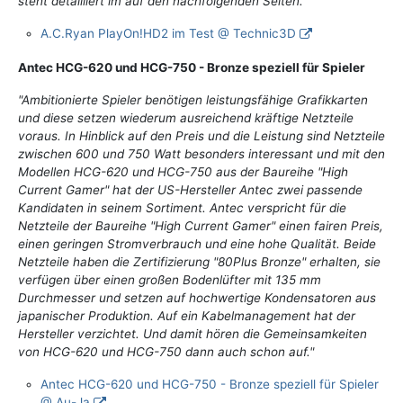
steht detailliert im auf den nachfolgenden Seiten."
A.C.Ryan PlayOn!HD2 im Test @ Technic3D
Antec HCG-620 und HCG-750 - Bronze speziell für Spieler
"Ambitionierte Spieler benötigen leistungsfähige Grafikkarten
und diese setzen wiederum ausreichend kräftige Netzteile
voraus. In Hinblick auf den Preis und die Leistung sind Netzteile
zwischen 600 und 750 Watt besonders interessant und mit den
Modellen HCG-620 und HCG-750 aus der Baureihe "High
Current Gamer" hat der US-Hersteller Antec zwei passende
Kandidaten in seinem Sortiment. Antec verspricht für die
Netzteile der Baureihe "High Current Gamer" einen fairen Preis,
einen geringen Stromverbrauch und eine hohe Qualität. Beide
Netzteile haben die Zertifizierung "80Plus Bronze" erhalten, sie
verfügen über einen großen Bodenlüfter mit 135 mm
Durchmesser und setzen auf hochwertige Kondensatoren aus
japanischer Produktion. Auf ein Kabelmanagement hat der
Hersteller verzichtet. Und damit hören die Gemeinsamkeiten
von HCG-620 und HCG-750 dann auch schon auf."
Antec HCG-620 und HCG-750 - Bronze speziell für Spieler
@ Au-Ja