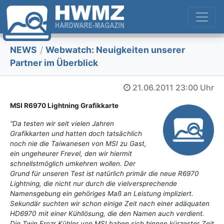
NEWS
/
Webwatch: Neuigkeiten unserer
Partner im Überblick
21.06.2011
23:00 Uhr
MSI R6970 Lightning Grafikkarte
"Da testen wir seit vielen Jahren
Grafikkarten und hatten doch tatsächlich
noch nie die Taiwanesen von MSI zu Gast,
ein ungeheurer Frevel, den wir hiermit
schnellstmöglich umkehren wollen. Der
Grund für unseren Test ist natürlich primär die neue R6970
Lightning, die nicht nur durch die vielversprechende
Namensgebung ein gehöriges Maß an Leistung impliziert.
Sekundär suchten wir schon einige Zeit nach einer adäquaten
HD6970 mit einer Kühllösung, die den Namen auch verdient.
Die Twin Frozr Kühler von MSI haben sich binnen kürzester Zeit