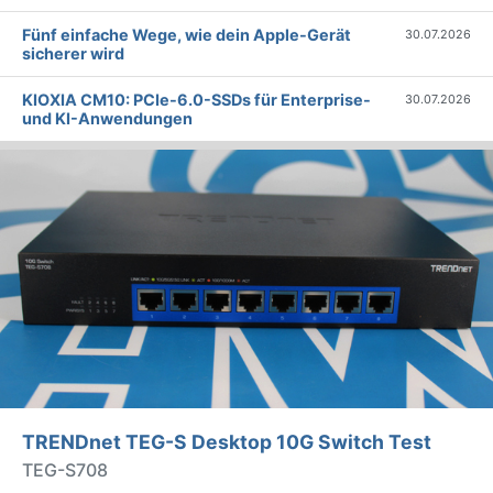
Fünf einfache Wege, wie dein Apple-Gerät
30.07.2026
sicherer wird
KIOXIA CM10: PCIe-6.0-SSDs für Enterprise-
30.07.2026
und KI-Anwendungen
TRENDnet TEG-S Desktop 10G Switch Test
TEG-S708