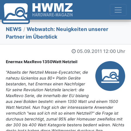
NEWS
/
Webwatch: Neuigkeiten unserer
Partner im Überblick
05.09.2011
12:00 Uhr
Enermax MaxRevo 1350Watt Netzteil
"Abseits der Netzteil Messe-Eyecatcher, die
nahezu lückenlos aus 80+ Platin Geräte
bestanden, hat Enermax einen Nachfolger
für seine Revolution Netzteile lanciert: die
MaxRevo Serie, die innerhalb der EU bislang
aus zwei Boliden besteht: einem 1350 Watt und einem 1500
Watt Netzteil. Nun fragt sich der interesssierte Anwender
vermutlich "was soll ich mit so einem Netzteil?" die Frage ist
durchaus berechtigt, zumal 95% aller Homeuser zweifellos mit
der 300 bis 400 Watt Kategorie bestens bedient wären. Nichts
desto trotz haben diese Wattmonster durchaus ihre