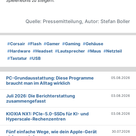
Spielerlebnis zu steigern.
Quelle: Pressemitteilung, Autor: Stefan Boller
#
Corsair
#
Flash
#
Gamer
#
Gaming
#
Gehäuse
#
Hardware
#
Headset
#
Lautsprecher
#
Maus
#
Netzteil
#
Tastatur
#
USB
PC-Grundausstattung: Diese Programme
05.08.2026
braucht man im Alltag wirklich
Juli 2026: Die Bericht­erstattung
03.08.2026
zusammengefasst
KIOXIA NX1: PCIe-5.0-SSDs für KI- und
03.08.2026
Hyperscale-Rechenzentren
Fünf einfache Wege, wie dein Apple-Gerät
30.07.2026