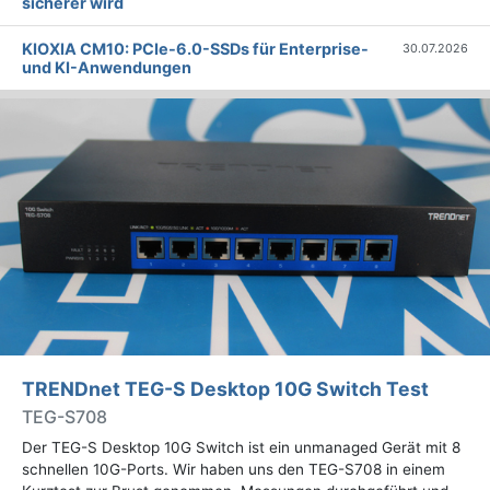
sicherer wird
KIOXIA CM10: PCIe-6.0-SSDs für Enterprise-
30.07.2026
und KI-Anwendungen
TRENDnet TEG-S Desktop 10G Switch Test
TEG-S708
Der TEG-S Desktop 10G Switch ist ein unmanaged Gerät mit 8
schnellen 10G-Ports. Wir haben uns den TEG-S708 in einem