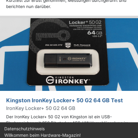
Kurztest zur Brust genommen, Messungen durchgeführt und
berichten nun darüber.
Kingston IronKey Locker+ 50 G2 64 GB Test
IronKey Locker+ 50 G2 64 GB
Der IronKey Locker+ 50 G2 von Kingston ist ein USB-
Flashspeicher mit 256 Bit starker AES-HW-Verschlüsselung im
Datenschutzhinweis
XTS-Modus. Wir haben das 64-GB-Modell im Praxistest
Willkommen beim Hardware-Magazin!
genauer begutachtet.