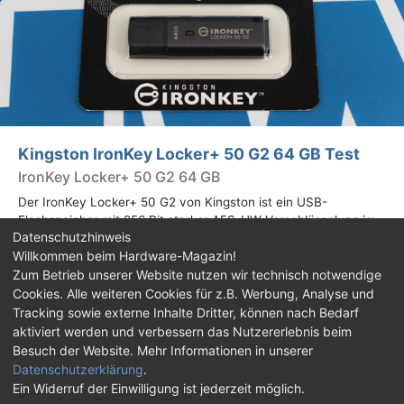
Kingston IronKey Locker+ 50 G2 64 GB Test
IronKey Locker+ 50 G2 64 GB
Der IronKey Locker+ 50 G2 von Kingston ist ein USB-
Flashspeicher mit 256 Bit starker AES-HW-Verschlüsselung im
Datenschutzhinweis
XTS-Modus. Wir haben das 64-GB-Modell im Praxistest
Willkommen beim Hardware-Magazin!
genauer begutachtet.
Zum Betrieb unserer Website nutzen wir technisch notwendige
Cookies. Alle weiteren Cookies für z.B. Werbung, Analyse und
Impressum
|
Kontakt
|
Jobs
|
Datenschutz
|
Tracking sowie externe Inhalte Dritter, können nach Bedarf
Consent‑Einstellungen
|
Haftungsausschluss
aktiviert werden und verbessern das Nutzererlebnis beim
Besuch der Website. Mehr Informationen in unserer
Feed
Facebook
YouTube
TikTok
Datenschutzerklärung
.
Ein Widerruf der Einwilligung ist jederzeit möglich.
Twitch
Discord