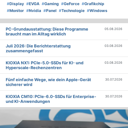
#
Display
#
EVGA
#
Gaming
#
GeForce
#
Grafikchip
#
Monitor
#
Nvidia
#
Panel
#
Technologie
#
Windows
PC-Grundausstattung: Diese Programme
05.08.2026
braucht man im Alltag wirklich
Juli 2026: Die Bericht­erstattung
03.08.2026
zusammengefasst
KIOXIA NX1: PCIe-5.0-SSDs für KI- und
03.08.2026
Hyperscale-Rechenzentren
Fünf einfache Wege, wie dein Apple-Gerät
30.07.2026
sicherer wird
KIOXIA CM10: PCIe-6.0-SSDs für Enterprise-
30.07.2026
und KI-Anwendungen