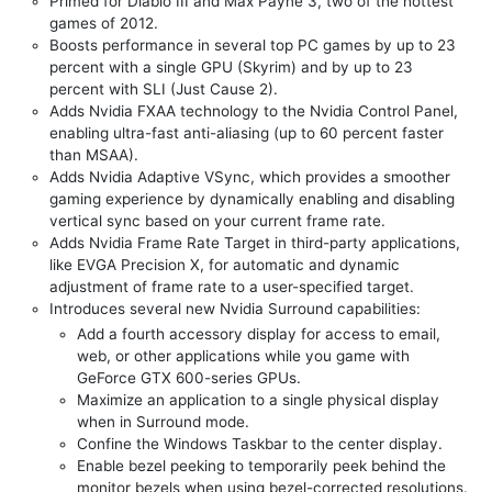
Primed for Diablo III and Max Payne 3, two of the hottest
games of 2012.
Boosts performance in several top PC games by up to 23
percent with a single GPU (Skyrim) and by up to 23
percent with SLI (Just Cause 2).
Adds Nvidia FXAA technology to the Nvidia Control Panel,
enabling ultra-fast anti-aliasing (up to 60 percent faster
than MSAA).
Adds Nvidia Adaptive VSync, which provides a smoother
gaming experience by dynamically enabling and disabling
vertical sync based on your current frame rate.
Adds Nvidia Frame Rate Target in third-party applications,
like EVGA Precision X, for automatic and dynamic
adjustment of frame rate to a user-specified target.
Introduces several new Nvidia Surround capabilities:
Add a fourth accessory display for access to email,
web, or other applications while you game with
GeForce GTX 600-series GPUs.
Maximize an application to a single physical display
when in Surround mode.
Confine the Windows Taskbar to the center display.
Enable bezel peeking to temporarily peek behind the
monitor bezels when using bezel-corrected resolutions.