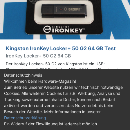
Kingston IronKey Locker+ 50 G2 64 GB Test
IronKey Locker+ 50 G2 64 GB
Der IronKey Locker+ 50 G2 von Kingston ist ein USB-
Flashspeicher mit 256 Bit starker AES-HW-Verschlüsselung im
Datenschutzhinweis
XTS-Modus. Wir haben das 64-GB-Modell im Praxistest
Willkommen beim Hardware-Magazin!
genauer begutachtet.
Zum Betrieb unserer Website nutzen wir technisch notwendige
Cookies. Alle weiteren Cookies für z.B. Werbung, Analyse und
Impressum
|
Kontakt
|
Jobs
|
Datenschutz
|
Tracking sowie externe Inhalte Dritter, können nach Bedarf
Consent‑Einstellungen
|
Haftungsausschluss
aktiviert werden und verbessern das Nutzererlebnis beim
Besuch der Website. Mehr Informationen in unserer
Feed
Facebook
YouTube
TikTok
Datenschutzerklärung
.
Ein Widerruf der Einwilligung ist jederzeit möglich.
Twitch
Discord