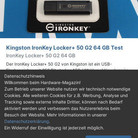
Kingston IronKey Locker+ 50 G2 64 GB Test
IronKey Locker+ 50 G2 64 GB
Der IronKey Locker+ 50 G2 von Kingston ist ein USB-
Flashspeicher mit 256 Bit starker AES-HW-Verschlüsselung im
Datenschutzhinweis
XTS-Modus. Wir haben das 64-GB-Modell im Praxistest
Willkommen beim Hardware-Magazin!
genauer begutachtet.
Zum Betrieb unserer Website nutzen wir technisch notwendige
Cookies. Alle weiteren Cookies für z.B. Werbung, Analyse und
Impressum
|
Kontakt
|
Jobs
|
Datenschutz
|
Tracking sowie externe Inhalte Dritter, können nach Bedarf
Consent‑Einstellungen
|
Haftungsausschluss
aktiviert werden und verbessern das Nutzererlebnis beim
Besuch der Website. Mehr Informationen in unserer
Feed
Facebook
YouTube
TikTok
Datenschutzerklärung
.
Ein Widerruf der Einwilligung ist jederzeit möglich.
Twitch
Discord