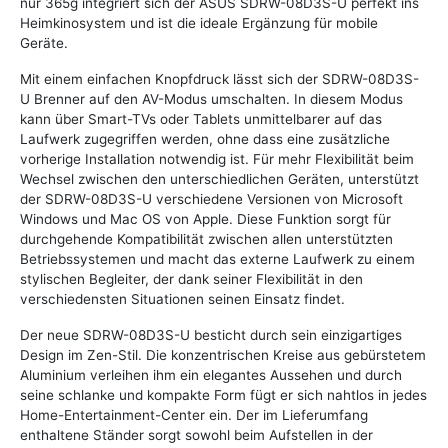
nur 365g integriert sich der ASUS SDRW-08D3S-U perfekt ins
Heimkinosystem und ist die ideale Ergänzung für mobile
Geräte.
Mit einem einfachen Knopfdruck lässt sich der SDRW-08D3S-
U Brenner auf den AV-Modus umschalten. In diesem Modus
kann über Smart-TVs oder Tablets unmittelbarer auf das
Laufwerk zugegriffen werden, ohne dass eine zusätzliche
vorherige Installation notwendig ist. Für mehr Flexibilität beim
Wechsel zwischen den unterschiedlichen Geräten, unterstützt
der SDRW-08D3S-U verschiedene Versionen von Microsoft
Windows und Mac OS von Apple. Diese Funktion sorgt für
durchgehende Kompatibilität zwischen allen unterstützten
Betriebssystemen und macht das externe Laufwerk zu einem
stylischen Begleiter, der dank seiner Flexibilität in den
verschiedensten Situationen seinen Einsatz findet.
Der neue SDRW-08D3S-U besticht durch sein einzigartiges
Design im Zen-Stil. Die konzentrischen Kreise aus gebürstetem
Aluminium verleihen ihm ein elegantes Aussehen und durch
seine schlanke und kompakte Form fügt er sich nahtlos in jedes
Home-Entertainment-Center ein. Der im Lieferumfang
enthaltene Ständer sorgt sowohl beim Aufstellen in der