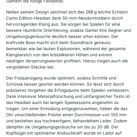
Gamern die nötige Flexibilität.
Neben seinem Design zeichnet sich das 268 g leichte Echelon
Camo Edition-Headset dank 50-mm-Neodymtreibern durch
hervorragenden Klang aus. Sie sorgen bei Spielen für eine
bessere räumliche Orientierung, sodass Gamer ihre Gegner und
Umgebungsgeräusche deutlich besser orten können. Der
kraftvolle Bass macht sich beim Soundtrack genauso
bemerkbar wie bei lauten Explosionen, während der gesamte
Klangbereich von den kristallklaren Höhen und extrem
niedrigen Verzerrungswerten profitiert. Hierzu tragen auch die
vergoldeten Stecker bei.
Der Frequenzgang wurde optimiert, sodass Schritte und
Schüsse besser geortet werden können. So lässt sich durch
präziseres Vorgehen die Erfolgsquote beim Spielen verbessern.
Dank intensiver Materialforschung und umfangreicher Tests ist
das Headset auch bei langen Spielsessions angenehm zu
tragen. Um einer Ermüdung entgegenzuwirken, haben die das
Ohr umschließenden Polster einen Durchmesser von 100 mm
und bestehen aus hochwertigem, behandeltem Leder. Zudem
dämpfen sie Umgebungsgeräusche um bis zu 30 dB. Der
Kopfbügel mit optimierter Andruckkraft wurde im Labor auf