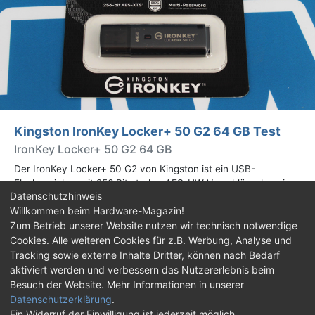
Kingston IronKey Locker+ 50 G2 64 GB Test
IronKey Locker+ 50 G2 64 GB
Der IronKey Locker+ 50 G2 von Kingston ist ein USB-
Flashspeicher mit 256 Bit starker AES-HW-Verschlüsselung im
Datenschutzhinweis
XTS-Modus. Wir haben das 64-GB-Modell im Praxistest
Willkommen beim Hardware-Magazin!
genauer begutachtet.
Zum Betrieb unserer Website nutzen wir technisch notwendige
Cookies. Alle weiteren Cookies für z.B. Werbung, Analyse und
Impressum
|
Kontakt
|
Jobs
|
Datenschutz
|
Tracking sowie externe Inhalte Dritter, können nach Bedarf
Consent‑Einstellungen
|
Haftungsausschluss
aktiviert werden und verbessern das Nutzererlebnis beim
Besuch der Website. Mehr Informationen in unserer
Feed
Facebook
YouTube
TikTok
Datenschutzerklärung
.
Ein Widerruf der Einwilligung ist jederzeit möglich.