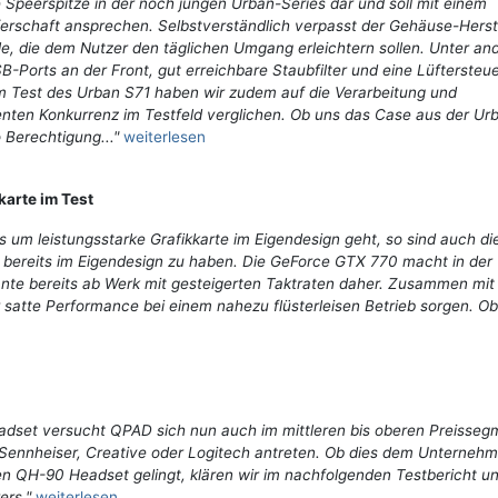
e Speerspitze in der noch jungen Urban-Series dar und soll mit einem
erschaft ansprechen. Selbstverständlich verpasst der Gehäuse-Herst
e, die dem Nutzer den täglichen Umgang erleichtern sollen. Unter a
Ports an der Front, gut erreichbare Staubfilter und eine Lüftersteu
: Im Test des Urban S71 haben wir zudem auf die Verarbeitung und
nten Konkurrenz im Testfeld verglichen. Ob uns das Case aus der Ur
Berechtigung..."
weiterlesen
karte im Test
s um leistungsstarke Grafikkarte im Eigendesign geht, so sind auch di
 bereits im Eigendesign zu haben. Die GeForce GTX 770 macht in der
nte bereits ab Werk mit gesteigerten Taktraten daher. Zusammen mi
r satte Performance bei einem nahezu flüsterleisen Betrieb sorgen. O
set versucht QPAD sich nun auch im mittleren bis oberen Preisseg
 Sennheiser, Creative oder Logitech antreten. Ob dies dem Unternehm
 QH-90 Headset gelingt, klären wir im nachfolgenden Testbericht u
ers."
weiterlesen