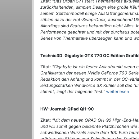
Zitat:
"Das Urban S71 stellt Thermaltakes aktuell
zurückhaltenden, simplen Design eine große Käuf
seinem Spitzenmodell einige Austattungsmerkmal
zählen dazu der Hot-Swap-Dock, ausreichend USB-
Allerdings sind Features bekanntlich nicht Alles
Performance geachtet und mit der durchaus pote
Series von Thermaltake überzeugen kann und wo 
Technic3D: Gigabyte GTX 770 OC Edition Grafik
Zitat:
"Gigabyte ist ein fester Anlaufpunkt wenn e
Grafikkarten der neuen Nvidia GeForce 700 Serie
Redaktion den Anfang und kommt in der OC-Varia
leistungsstarken WindForce 3X Kühler soll das fü
stimmt, zeigt der folgende Test."
weiterlesen
HW-Journal: QPad QH-90
Zitat:
"Mit dem neuen QPAD QH-90 High-End-Head
und will somit gegen bekannte Platzhirschen wie
schwedischen Wurzeln sowie dem 100 Euro teuren
erörtern die Stärken und Schwächen des Kopfhör