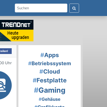
eilen!
#
Apps
#
Betriebssystem
00 Uhr
#
Cloud
#
Festplatte
#
Gaming
#
Gehäuse