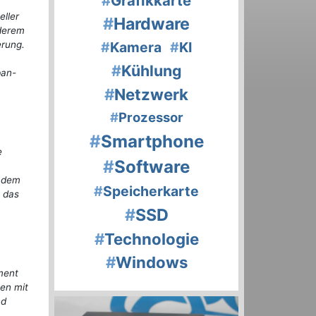
#
Grafikkarte
eller
#
Hardware
nderem
erung.
#
Kamera
#
KI
#
Kühlung
ban-
#
Netzwerk
#
Prozessor
#
Smartphone
e
#
Software
t dem
#
Speicherkarte
b das
#
SSD
#
Technologie
#
Windows
ment
en mit
nd