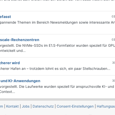
efasst
03
 spannende Themen im Bereich Newsmeldungen sowie interessante Art
erscale-Rechenzentren
03
rgestellt. Die NVMe-SSDs im E1.S-Formfaktor wurden speziell für GP
twickelt und...
cherer wird
3
icherer Hafen an – trotzdem lohnt es sich, ein paar Stellschrauben...
e- und KI-Anwendungen
3
orgestellt. Die Laufwerke wurden speziell für anspruchsvolle KI- und
ontext...
um
|
Kontakt
|
Jobs
|
Datenschutz
|
Consent‑Einstellungen
|
Haftungsa