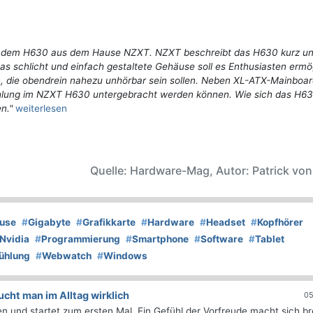
it dem H630 aus dem Hause NZXT. NZXT beschreibt das H630 kurz u
Das schlicht und einfach gestaltete Gehäuse soll es Enthusiasten ermö
n, die obendrein nahezu unhörbar sein sollen. Neben XL-ATX-Mainboard
lung im NZXT H630 untergebracht werden können. Wie sich das H630
n."
weiterlesen
Quelle: Hardware-Mag, Autor: Patrick vo
use
#
Gigabyte
#
Grafikkarte
#
Hardware
#
Headset
#
Kopfhörer
Nvidia
#
Programmierung
#
Smartphone
#
Software
#
Tablet
ühlung
#
Webwatch
#
Windows
ht man im Alltag wirklich
05
 und startet zum ersten Mal. Ein Gefühl der Vorfreude macht sich bre