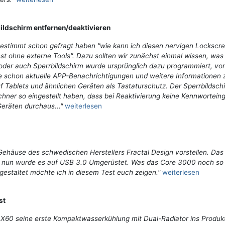
ldschirm entfernen/deaktivieren
estimmt schon gefragt haben "wie kann ich diesen nervigen Lockscr
t ohne externe Tools". Dazu sollten wir zunächst einmal wissen, was
oder auch Sperrbildschirm wurde ursprünglich dazu programmiert, vor
 schon aktuelle APP-Benachrichtigungen und weitere Informationen 
f Tablets und ähnlichen Geräten als Tastaturschutz. Der Sperrbildsch
chner so eingestellt haben, dass bei Reaktivierung keine Kennwortein
Geräten durchaus..."
weiterlesen
Gehäuse des schwedischen Herstellers Fractal Design vorstellen. Das
er nun wurde es auf USB 3.0 Umgerüstet. Was das Core 3000 noch so 
gestaltet möchte ich in diesem Test euch zeigen."
weiterlesen
st
 X60 seine erste Kompaktwasserkühlung mit Dual-Radiator ins Produk