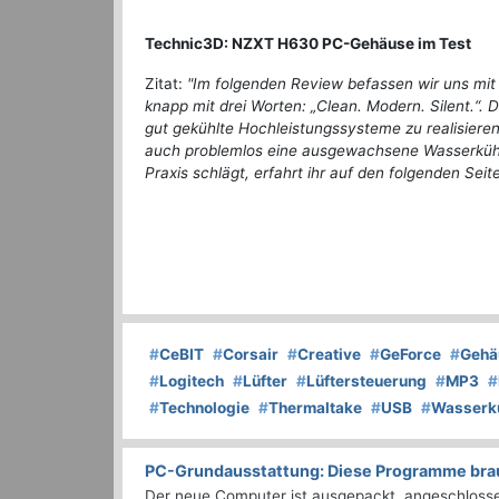
Technic3D: NZXT H630 PC-Gehäuse im Test
Zitat:
"Im folgenden Review befassen wir uns m
knapp mit drei Worten: „Clean. Modern. Silent.“. 
gut gekühlte Hochleistungssysteme zu realisiere
auch problemlos eine ausgewachsene Wasserküh
Praxis schlägt, erfahrt ihr auf den folgenden Seite
#
CeBIT
#
Corsair
#
Creative
#
GeForce
#
Gehä
#
Logitech
#
Lüfter
#
Lüftersteuerung
#
MP3
#
#
Technologie
#
Thermaltake
#
USB
#
Wasserk
PC-Grundausstattung: Diese Programme brauc
Der neue Computer ist ausgepackt, angeschlossen