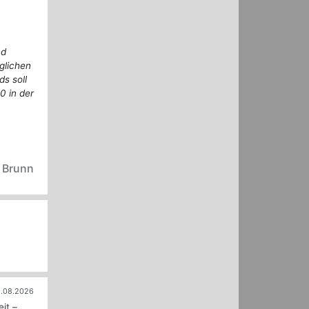
nd
glichen
s soll
 in der
n Brunn
.08.2026
it –