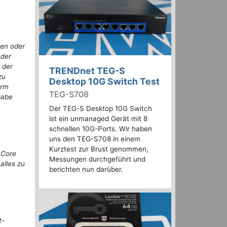
een oder
 der
 der
TRENDnet TEG-S
zu
Desktop 10G Switch Test
irm
TEG-S708
gabe
Der TEG-S Desktop 10G Switch
ist ein unmanaged Gerät mit 8
schnellen 10G-Ports. Wir haben
uns den TEG-S708 in einem
Kurztest zur Brust genommen,
 Core
Messungen durchgeführt und
alles zu
berichten nun darüber.
t-