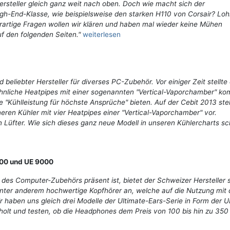
Hersteller gleich ganz weit nach oben. Doch wie macht sich der
h-End-Klasse, wie beispielsweise den starken H110 von Corsair? Loh
artige Fragen wollen wir klären und haben mal wieder keine Mühen
f den folgenden Seiten."
weiterlesen
 beliebter Hersteller für diverses PC-Zubehör. Vor einiger Zeit stellte
nliche Heatpipes mit einer sogenannten "Vertical-Vaporchamber" kom
 "Kühlleistung für höchste Ansprüche" bieten. Auf der Cebit 2013 stel
ren Kühler mit vier Heatpipes einer "Vertical-Vaporchamber" vor.
n Lüfter. Wie sich dieses ganz neue Modell in unseren Kühlercharts sc
000 und UE 9000
des Computer-Zubehörs präsent ist, bietet der Schweizer Hersteller s
unter anderem hochwertige Kopfhörer an, welche auf die Nutzung mit
haben uns gleich drei Modelle der Ultimate-Ears-Serie in Form der U
olt und testen, ob die Headphones dem Preis von 100 bis hin zu 350