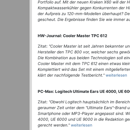
Portfolio auf. Mit der neuen Kraken X60 will der 
Kompaktwasserkühler gegen Konkurrenten der Hig
der Aufpreis zu 120-mm-Modellen überhaupt? Der
gescheut. Die Ergebnisse finden Sie wie immer au
HW-Journal: Cooler Master TPC 612
Zitat:
"Cooler Master ist seit Jahren bekannter und
Hersteller den TPC 800 vor, welcher sechs gewöh
Die Kombination aus beiden Technologien soll eine
Cooler Master mit dem TPC 612 einen etwas kleine
Komplettiert wird das Set mit einem mitgelieferte
klärt der nachfolgende Testbericht."
weiterlesen
PC-Max: Logitech Ultimate Ears UE 4000, UE 6
Zitat:
"Obwohl Logitech hauptsächlich im Bereich 
geraumer Zeit unter dem "Ultimate Ears"-Brand 
Smartphone oder MP3-Player angepasst sind. Wir 
4000, UE 6000 und UE 9000 in die Redaktion geh
gerecht werden."
weiterlesen