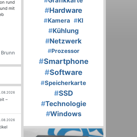
#
Grafikkarte
on rund
und mit
#
Hardware
eb
#
Kamera
#
KI
#
Kühlung
#
Netzwerk
#
Prozessor
n Brunn
#
Smartphone
#
Software
#
Speicherkarte
#
SSD
.08.2026
it –
#
Technologie
#
Windows
.08.2026
ikel