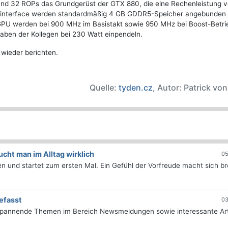
d 32 ROPs das Grundgerüst der GTX 880, die eine Rechenleistung v
herinterface werden standardmäßig 4 GB GDDR5-Speicher angebunden 
 GPU werden bei 900 MHz im Basistakt sowie 950 MHz bei Boost-Betri
gaben der Kollegen bei 230 Watt einpendeln.
 wieder berichten.
Quelle:
tyden.cz
, Autor: Patrick vo
ht man im Alltag wirklich
05
 und startet zum ersten Mal. Ein Gefühl der Vorfreude macht sich bre
efasst
03
 spannende Themen im Bereich Newsmeldungen sowie interessante Art