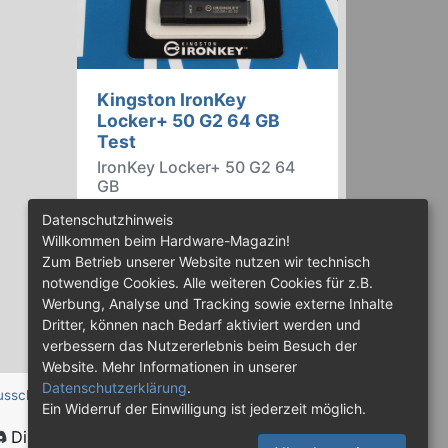
Kingston IronKey
Locker+ 50 G2 64 GB
Test
IronKey Locker+ 50 G2 64
GB
Der IronKey Locker+ 50 G2 von
Datenschutzhinweis
Kingston ist ein USB-
Willkommen beim Hardware-Magazin!
Flashspeicher mit 256 Bit starker
Zum Betrieb unserer Website nutzen wir technisch
AES-HW-Verschlüsselung im XTS-
notwendige Cookies. Alle weiteren Cookies für z.B.
Modus. Wir haben das 64-GB-
Werbung, Analyse und Tracking sowie externe Inhalte
Modell im Praxistest genauer
Dritter, können nach Bedarf aktiviert werden und
begutachtet.
verbessern das Nutzererlebnis beim Besuch der
Website. Mehr Informationen in unserer
Datenschutzerklärung
.
usschluss
Ein Widerruf der Einwilligung ist jederzeit möglich.
Discord