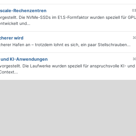
erscale-Rechenzentren
03
rgestellt. Die NVMe-SSDs im E1.S-Formfaktor wurden speziell für GP
twickelt und...
cherer wird
3
icherer Hafen an – trotzdem lohnt es sich, ein paar Stellschrauben...
e- und KI-Anwendungen
3
orgestellt. Die Laufwerke wurden speziell für anspruchsvolle KI- und
ontext...