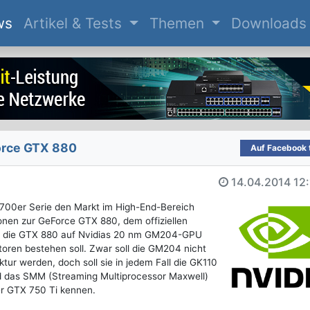
(current)
ws
Artikel & Tests
Themen
Downloads
orce GTX 880
Auf Facebook t
14.04.2014
12
00er Serie den Markt im High-End-Bereich
onen zur GeForce GTX 880, dem offiziellen
rd die GTX 880 auf Nvidias 20 nm GM204-GPU
storen bestehen soll. Zwar soll die GM204 nicht
tur werden, doch soll sie in jedem Fall die GK110
nd das SMM (Streaming Multiprocessor Maxwell)
er GTX 750 Ti kennen.