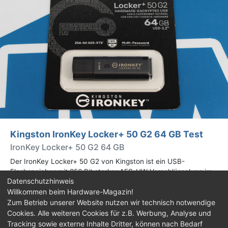
Kingston IronKey Locker+ 50 G2 64 GB Test
IronKey Locker+ 50 G2 64 GB
Der IronKey Locker+ 50 G2 von Kingston ist ein USB-
Flashspeicher mit 256 Bit starker AES-HW-Verschlüsselung im
Datenschutzhinweis
XTS-Modus. Wir haben das 64-GB-Modell im Praxistest
Willkommen beim Hardware-Magazin!
genauer begutachtet.
Zum Betrieb unserer Website nutzen wir technisch notwendige
Cookies. Alle weiteren Cookies für z.B. Werbung, Analyse und
Impressum
|
Kontakt
|
Jobs
|
Datenschutz
|
Tracking sowie externe Inhalte Dritter, können nach Bedarf