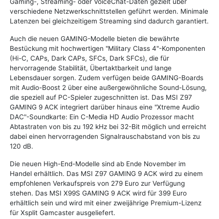
Gaming-, Streaming- oder VoiceChat-Daten gezielt über
verschiedene Netzwerkschnittstellen geführt werden. Minimale
Latenzen bei gleichzeitigem Streaming sind dadurch garantiert.
Auch die neuen GAMING-Modelle bieten die bewährte
Bestückung mit hochwertigen "Military Class 4"-Komponenten
(Hi-C, CAPs, Dark CAPs, SFCs, Dark SFCs), die für
hervorragende Stabilität, Übertaktbarkeit und lange
Lebensdauer sorgen. Zudem verfügen beide GAMING-Boards
mit Audio-Boost 2 über eine außergewöhnliche Sound-Lösung,
die speziell auf PC-Spieler zugeschnitten ist. Das MSI Z97
GAMING 9 ACK integriert darüber hinaus eine "Xtreme Audio
DAC"-Soundkarte: Ein C-Media HD Audio Prozessor macht
Abtastraten von bis zu 192 kHz bei 32-Bit möglich und erreicht
dabei einen hervorragenden Signalrauschabstand von bis zu
120 dB.
Die neuen High-End-Modelle sind ab Ende November im
Handel erhältlich. Das MSI Z97 GAMING 9 ACK wird zu einem
empfohlenen Verkaufspreis von 279 Euro zur Verfügung
stehen. Das MSI X99S GAMING 9 ACK wird für 399 Euro
erhältlich sein und wird mit einer zweijährige Premium-Lizenz
für Xsplit Gamcaster ausgeliefert.