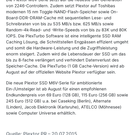
von 2246-Controllern. Zudem setzt Plextor auf Toshibas
modernen 15 nm Toggle-NAND-Flash-Speicher sowie On-
Board-DDR-DRAM-Cache mit sequentiellen Lese- und
Schreibraten von bis zu 535 MB/s bzw. 625 MB/s sowie
Random-4k-Read- und -Write-Speeds von bis zu 83K und 80K
IOPS. Die PlexTurbo Software ist eine intelligente SSD RAM
Caching Lösung, die Schnittstellen Engpässen effizient umgeht
und somit die Hardware-Leistung und die Zugriffsleistung
enorm steigert. Zudem wird die Lebensdauer der SSD um das
bis zu 8-fache verlängert und verhindert Datenverlust des
Speicher-Cache. Die PlexTurbo (1 GB Cache-Version) wird ab
August auf der offiziellen Website Plextor verfügbar sein.
Die neue Plextor SSD M6V-Serie für ambitionierte
Ein-/Umsteiger ist ab August für einen empfohlenen
Endkundenpreis von 69 Euro (128 GB), 115 Euro (256 GB) sowie
245 Euro (512 GB) u.a. bei Caseking (Berlin), Alternate
(Linden), Jacob Elektronik (Karlsruhe), ATELCO (Möhnesee)
sowie Computer Universe erhältlich.
Quelle: Plextor PR – 20.07.2015,