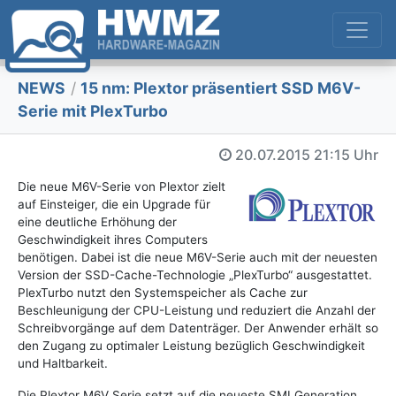
NEWS
/
15 nm: Plextor präsentiert SSD M6V-
Serie mit PlexTurbo
20.07.2015
21:15 Uhr
Die neue M6V-Serie von Plextor zielt
auf Einsteiger, die ein Upgrade für
eine deutliche Erhöhung der
Geschwindigkeit ihres Computers
benötigen. Dabei ist die neue M6V-Serie auch mit der neuesten
Version der SSD-Cache-Technologie „PlexTurbo“ ausgestattet.
PlexTurbo nutzt den Systemspeicher als Cache zur
Beschleunigung der CPU-Leistung und reduziert die Anzahl der
Schreibvorgänge auf dem Datenträger. Der Anwender erhält so
den Zugang zu optimaler Leistung bezüglich Geschwindigkeit
und Haltbarkeit.
Die Plextor M6V Serie setzt auf die neueste SMI Generation