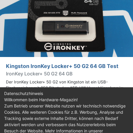
Kingston IronKey Locker+ 50 G2 64 GB Test
IronKey Locker+ 50 G2 64 GB
Der IronKey Locker+ 50 G2 von Kingston ist ein USB-
Flashspeicher mit 256 Bit starker AES-HW-Verschlüsselung im
Datenschutzhinweis
XTS-Modus. Wir haben das 64-GB-Modell im Praxistest
Willkommen beim Hardware-Magazin!
genauer begutachtet.
Zum Betrieb unserer Website nutzen wir technisch notwendige
Cookies. Alle weiteren Cookies für z.B. Werbung, Analyse und
Impressum
|
Kontakt
|
Jobs
|
Datenschutz
|
Tracking sowie externe Inhalte Dritter, können nach Bedarf
Consent‑Einstellungen
|
Haftungsausschluss
aktiviert werden und verbessern das Nutzererlebnis beim
Besuch der Website. Mehr Informationen in unserer