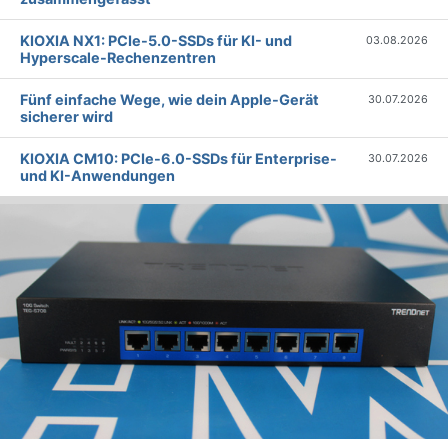
KIOXIA NX1: PCIe-5.0-SSDs für KI- und
03.08.2026
Hyperscale-Rechenzentren
Fünf einfache Wege, wie dein Apple-Gerät
30.07.2026
sicherer wird
KIOXIA CM10: PCIe-6.0-SSDs für Enterprise-
30.07.2026
und KI-Anwendungen