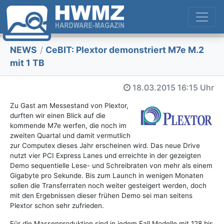
NEWS
/
CeBIT: Plextor demonstriert M7e M.2
mit 1 TB
18.03.2015
16:15 Uhr
Zu Gast am Messestand von Plextor,
durften wir einen Blick auf die
kommende M7e werfen, die noch im
zweiten Quartal und damit vermutlich
zur Computex dieses Jahr erscheinen wird. Das neue Drive
nutzt vier PCI Express Lanes und erreichte in der gezeigten
Demo sequentielle Lese- und Schreibraten von mehr als einem
Gigabyte pro Sekunde. Bis zum Launch in wenigen Monaten
sollen die Transferraten noch weiter gesteigert werden, doch
mit den Ergebnissen dieser frühen Demo sei man seitens
Plextor schon sehr zufrieden.
Für die Massenproduktion sind in jedem Fall Modelle mit 128 bis