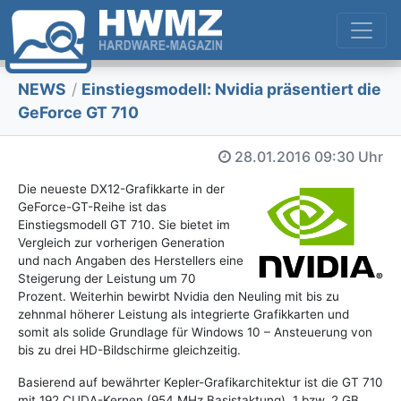
NEWS
/
Einstiegsmodell: Nvidia präsentiert die
GeForce GT 710
28.01.2016
09:30 Uhr
Die neueste DX12-Grafikkarte in der
GeForce-GT-Reihe ist das
Einstiegsmodell GT 710. Sie bietet im
Vergleich zur vorherigen Generation
und nach Angaben des Herstellers eine
Steigerung der Leistung um 70
Prozent. Weiterhin bewirbt Nvidia den Neuling mit bis zu
zehnmal höherer Leistung als integrierte Grafikkarten und
somit als solide Grundlage für Windows 10 – Ansteuerung von
bis zu drei HD-Bildschirme gleichzeitig.
Basierend auf bewährter Kepler-Grafikarchitektur ist die GT 710
mit 192 CUDA-Kernen (954 MHz Basistaktung), 1 bzw. 2 GB