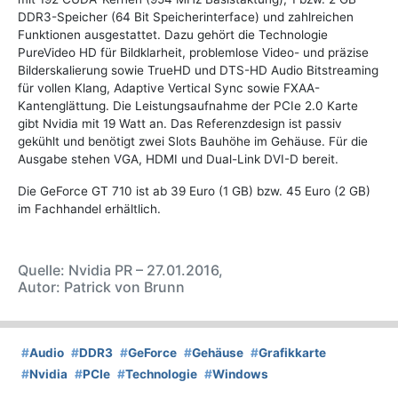
DDR3-Speicher (64 Bit Speicherinterface) und zahlreichen
Funktionen ausgestattet. Dazu gehört die Technologie
PureVideo HD für Bildklarheit, problemlose Video- und präzise
Bilderskalierung sowie TrueHD und DTS-HD Audio Bitstreaming
für vollen Klang, Adaptive Vertical Sync sowie FXAA-
Kantenglättung. Die Leistungsaufnahme der PCIe 2.0 Karte
gibt Nvidia mit 19 Watt an. Das Referenzdesign ist passiv
gekühlt und benötigt zwei Slots Bauhöhe im Gehäuse. Für die
Ausgabe stehen VGA, HDMI und Dual-Link DVI-D bereit.
Die GeForce GT 710 ist ab 39 Euro (1 GB) bzw. 45 Euro (2 GB)
im Fachhandel erhältlich.
Quelle: Nvidia PR – 27.01.2016,
Autor: Patrick von Brunn
#
Audio
#
DDR3
#
GeForce
#
Gehäuse
#
Grafikkarte
#
Nvidia
#
PCIe
#
Technologie
#
Windows