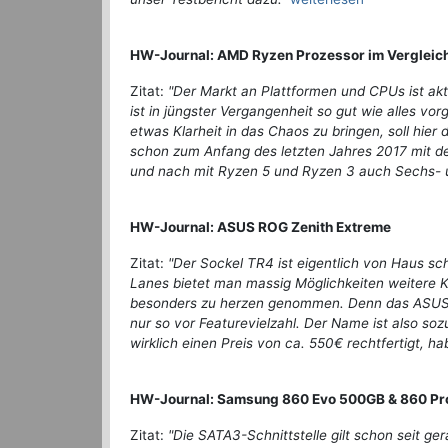
HW-Journal: AMD Ryzen Prozessor im Vergleic
Zitat:
"Der Markt an Plattformen und CPUs ist aktu
ist in jüngster Vergangenheit so gut wie alles vo
etwas Klarheit in das Chaos zu bringen, soll hi
schon zum Anfang des letzten Jahres 2017 mit de
und nach mit Ryzen 5 und Ryzen 3 auch Sechs- und
HW-Journal: ASUS ROG Zenith Extreme
Zitat:
"Der Sockel TR4 ist eigentlich von Haus s
Lanes bietet man massig Möglichkeiten weitere K
besonders zu herzen genommen. Denn das ASUS R
nur so vor Featurevielzahl. Der Name ist also s
wirklich einen Preis von ca. 550€ rechtfertigt, h
HW-Journal: Samsung 860 Evo 500GB & 860 Pr
Zitat:
"Die SATA3-Schnittstelle gilt schon seit ge