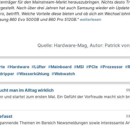
nträger für den Mainstream-Markt herauszubringen. Nichts desto Tr
estellt. Nach über drei Jahren hat auch Samsung wieder ein Update
o, betrifft. Welche Vorteile diese bieten und ob sich ein Wechsel lohnt
amsung 860 Evo 500GB und 860 Pro 512GB."
weiterlesen
Quelle: Hardware-Mag, Autor: Patrick vo
rte
#
Hardware
#
Lüfter
#
Mainboard
#
MSI
#
PCIe
#
Prozessor
#
dripper
#
Wasserkühlung
#
Webwatch
ht man im Alltag wirklich
05
 und startet zum ersten Mal. Ein Gefühl der Vorfreude macht sich bre
efasst
03
 spannende Themen im Bereich Newsmeldungen sowie interessante Art