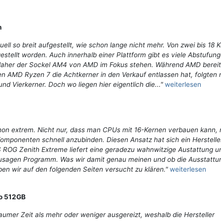
h
ell so breit aufgestellt, wie schon lange nicht mehr. Von zwei bis 18 
rgestellt worden. Auch innerhalb einer Plattform gibt es viele Abstufu
er daher der Sockel AM4 von AMD im Fokus stehen. Während AMD berei
n AMD Ryzen 7 die Achtkerner in den Verkauf entlassen hat, folgten
 Vierkerner. Doch wo liegen hier eigentlich die..."
weiterlesen
chon extrem. Nicht nur, dass man CPUs mit 16-Kernen verbauen kann, 
omponenten schnell anzubinden. Diesen Ansatz hat sich ein Herstelle
OG Zenith Extreme liefert eine geradezu wahnwitzige Austattung un
ozusagen Programm. Was wir damit genau meinen und ob die Ausstattu
aben wir auf den folgenden Seiten versucht zu klären."
weiterlesen
o 512GB
raumer Zeit als mehr oder weniger ausgereizt, weshalb die Hersteller