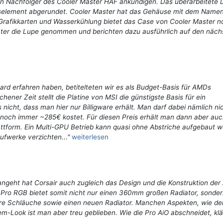
en Nachfolger des Cooler Master HAF ankündigen. Das überarbeitete 
aselement abgerundet. Cooler Master hat das Gehäuse mit dem Name
 Grafikkarten und Wasserkühlung bietet das Case von Cooler Master n
ter die Lupe genommen und berichten dazu ausführlich auf den näch
rd erfahren haben, betitelteten wir es als Budget-Basis für AMDs
ner Zeit stellt die Platine von MSI die günstigste Basis für ein
nicht, dass man hier nur Billigware erhält. Man darf dabei nämlich ni
noch immer ~285€ kostet. Für diesen Preis erhält man dann aber auch
tform. Ein Multi-GPU Betrieb kann quasi ohne Abstriche aufgebaut 
ufwerke verzichten..."
weiterlesen
angeht hat Corsair auch zugleich das Design und die Konstruktion der
 Pro RGB bietet somit nicht nur einen 360mm großen Radiator, sonde
e Schläuche sowie einen neuen Radiator. Manchen Aspekten, wie de
Look ist man aber treu geblieben. Wie die Pro AiO abschneidet, klä