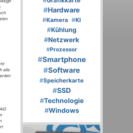
#
Grafikkarte
Design
n
#
Hardware
och
sten
#
Kamera
#
KI
#
Kühlung
#
Netzwerk
#
Prozessor
#
Smartphone
cht
#
Software
 alle
werden
#
Speicherkarte
#
SSD
#
Technologie
#
Windows
 AiO
rn
n
rt