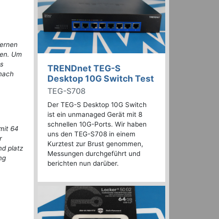
Kernen
ngen. Um
ts
TRENDnet TEG-S
 nach
Desktop 10G Switch Test
TEG-S708
Der TEG-S Desktop 10G Switch
ist ein unmanaged Gerät mit 8
schnellen 10G-Ports. Wir haben
mit 64
uns den TEG-S708 in einem
r
Kurztest zur Brust genommen,
d platz
Messungen durchgeführt und
ng
berichten nun darüber.