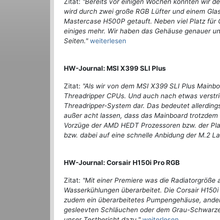
Zitat:
"Bereits vor einigen Wochen konnten wir d
wird durch zwei große RGB Lüfter und einem Gl
Mastercase H500P getauft. Neben viel Platz für
einiges mehr. Wir haben das Gehäuse genauer un
Seiten."
weiterlesen
HW-Journal: MSI X399 SLI Plus
Zitat:
"Als wir von dem MSI X399 SLI Plus Mainboa
Threadripper CPUs. Und auch nach etwas verstriche
Threadripper-System dar. Das bedeutet allerdings 
außer acht lassen, dass das Mainboard trotzdem 
Vorzüge der AMD HEDT Prozessoren bzw. der Plat
bzw. dabei auf eine schnelle Anbidung der M.2 La
HW-Journal: Corsair H150i Pro RGB
Zitat:
"Mit einer Premiere was die Radiatorgröße 
Wasserkühlungen überarbeitet. Die Corsair H150i
zudem ein überarbeitetes Pumpengehäuse, ander
gesleevten Schläuchen oder dem Grau-Schwarzem-
unser Testbericht dazu."
weiterlesen