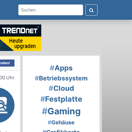
eilen!
#
Apps
#
Betriebssystem
00 Uhr
#
Cloud
#
Festplatte
#
Gaming
#
Gehäuse