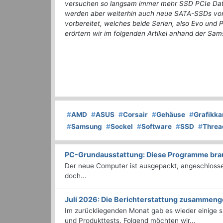
versuchen so langsam immer mehr SSD PCIe Date
werden aber weiterhin auch neue SATA-SSDs vorg
vorbereitet, welches beide Serien, also Evo und Pr
erörtern wir im folgenden Artikel anhand der S
#
AMD
#
ASUS
#
Corsair
#
Gehäuse
#
Grafikka
#
Samsung
#
Sockel
#
Software
#
SSD
#
Threa
PC-Grundausstattung: Diese Programme brauc
Der neue Computer ist ausgepackt, angeschlossen
doch...
Juli 2026: Die Bericht­erstattung zusammeng
Im zurückliegenden Monat gab es wieder einige
und Produkttests. Folgend möchten wir...