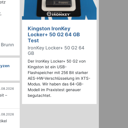
otz
,
Kingston IronKey
Locker+ 50 G2 64 GB
Test
n Brunn
IronKey Locker+ 50 G2 64
GB
Der IronKey Locker+ 50 G2 von
Ryzen
Kingston ist ein USB-
Flashspeicher mit 256 Bit starker
AES-HW-Verschlüsselung im XTS-
Modus. Wir haben das 64-GB-
.08.2026
Modell im Praxistest genauer
it –
begutachtet.
.08.2026
ikel