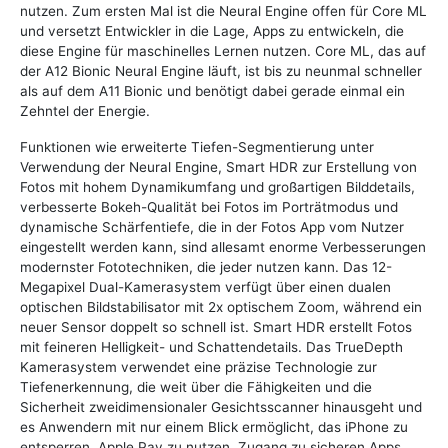
nutzen. Zum ersten Mal ist die Neural Engine offen für Core ML
und versetzt Entwickler in die Lage, Apps zu entwickeln, die
diese Engine für maschinelles Lernen nutzen. Core ML, das auf
der A12 Bionic Neural Engine läuft, ist bis zu neunmal schneller
als auf dem A11 Bionic und benötigt dabei gerade einmal ein
Zehntel der Energie.
Funktionen wie erweiterte Tiefen-Segmentierung unter
Verwendung der Neural Engine, Smart HDR zur Erstellung von
Fotos mit hohem Dynamikumfang und großartigen Bilddetails,
verbesserte Bokeh-Qualität bei Fotos im Porträtmodus und
dynamische Schärfentiefe, die in der Fotos App vom Nutzer
eingestellt werden kann, sind allesamt enorme Verbesserungen
modernster Fototechniken, die jeder nutzen kann. Das 12-
Megapixel Dual-Kamerasystem verfügt über einen dualen
optischen Bildstabilisator mit 2x optischem Zoom, während ein
neuer Sensor doppelt so schnell ist. Smart HDR erstellt Fotos
mit feineren Helligkeit- und Schattendetails. Das TrueDepth
Kamerasystem verwendet eine präzise Technologie zur
Tiefenerkennung, die weit über die Fähigkeiten und die
Sicherheit zweidimensionaler Gesichtsscanner hinausgeht und
es Anwendern mit nur einem Blick ermöglicht, das iPhone zu
entsperren, Apple Pay zu nutzen, Zugang zu sicheren Apps