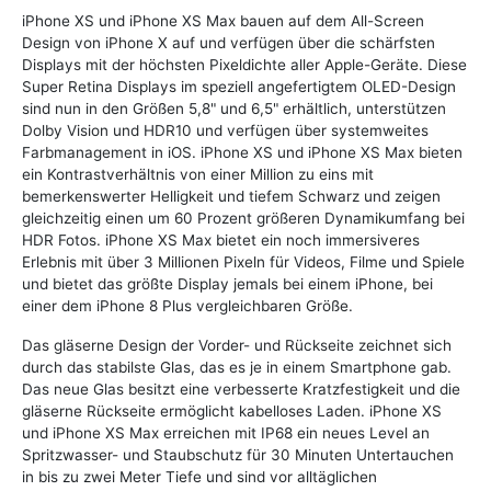
iPhone XS und iPhone XS Max bauen auf dem All-Screen
Design von iPhone X auf und verfügen über die schärfsten
Displays mit der höchsten Pixeldichte aller Apple-Geräte. Diese
Super Retina Displays im speziell angefertigtem OLED-Design
sind nun in den Größen 5,8" und 6,5" erhältlich, unterstützen
Dolby Vision und HDR10 und verfügen über systemweites
Farbmanagement in iOS. iPhone XS und iPhone XS Max bieten
ein Kontrastverhältnis von einer Million zu eins mit
bemerkenswerter Helligkeit und tiefem Schwarz und zeigen
gleichzeitig einen um 60 Prozent größeren Dynamikumfang bei
HDR Fotos. iPhone XS Max bietet ein noch immersiveres
Erlebnis mit über 3 Millionen Pixeln für Videos, Filme und Spiele
und bietet das größte Display jemals bei einem iPhone, bei
einer dem iPhone 8 Plus vergleichbaren Größe.
Das gläserne Design der Vorder- und Rückseite zeichnet sich
durch das stabilste Glas, das es je in einem Smartphone gab.
Das neue Glas besitzt eine verbesserte Kratzfestigkeit und die
gläserne Rückseite ermöglicht kabelloses Laden. iPhone XS
und iPhone XS Max erreichen mit IP68 ein neues Level an
Spritzwasser- und Staubschutz für 30 Minuten Untertauchen
in bis zu zwei Meter Tiefe und sind vor alltäglichen