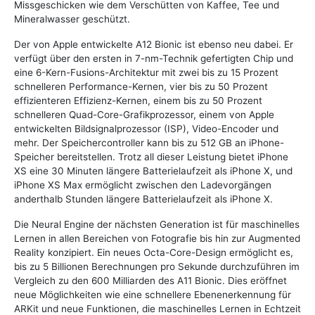
Missgeschicken wie dem Verschütten von Kaffee, Tee und
Mineralwasser geschützt.
Der von Apple entwickelte A12 Bionic ist ebenso neu dabei. Er
verfügt über den ersten in 7-nm-Technik gefertigten Chip und
eine 6-Kern-Fusions-Architektur mit zwei bis zu 15 Prozent
schnelleren Performance-Kernen, vier bis zu 50 Prozent
effizienteren Effizienz-Kernen, einem bis zu 50 Prozent
schnelleren Quad-Core-Grafikprozessor, einem von Apple
entwickelten Bildsignalprozessor (ISP), Video-Encoder und
mehr. Der Speichercontroller kann bis zu 512 GB an iPhone-
Speicher bereitstellen. Trotz all dieser Leistung bietet iPhone
XS eine 30 Minuten längere Batterielaufzeit als iPhone X, und
iPhone XS Max ermöglicht zwischen den Ladevorgängen
anderthalb Stunden längere Batterielaufzeit als iPhone X.
Die Neural Engine der nächsten Generation ist für maschinelles
Lernen in allen Bereichen von Fotografie bis hin zur Augmented
Reality konzipiert. Ein neues Octa-Core-Design ermöglicht es,
bis zu 5 Billionen Berechnungen pro Sekunde durchzuführen im
Vergleich zu den 600 Milliarden des A11 Bionic. Dies eröffnet
neue Möglichkeiten wie eine schnellere Ebenenerkennung für
ARKit und neue Funktionen, die maschinelles Lernen in Echtzeit