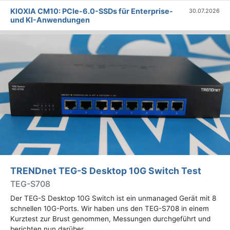
KIOXIA CM10: PCIe-6.0-SSDs für Enterprise-
30.07.2026
und KI-Anwendungen
TRENDnet TEG-S Desktop 10G Switch Test
TEG-S708
Der TEG-S Desktop 10G Switch ist ein unmanaged Gerät mit 8
schnellen 10G-Ports. Wir haben uns den TEG-S708 in einem
Kurztest zur Brust genommen, Messungen durchgeführt und
berichten nun darüber.