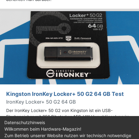
Kingston IronKey Locker+ 50 G2 64 GB Test
IronKey Locker+ 50 G2 64 GB
Der IronKey Locker+ 50 G2 von Kingston ist ein USB-
Flashspeicher mit 256 Bit starker AES-HW-Verschlüsselung im
Datenschutzhinweis
XTS-Modus. Wir haben das 64-GB-Modell im Praxistest
Willkommen beim Hardware-Magazin!
genauer begutachtet.
Zum Betrieb unserer Website nutzen wir technisch notwendige