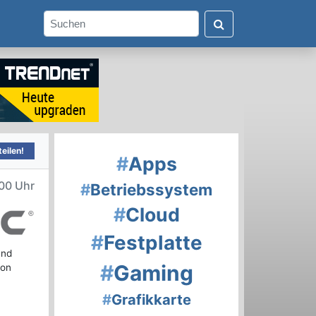
eilen!
#
Apps
00 Uhr
#
Betriebssystem
#
Cloud
#
Festplatte
und
#
Gaming
von
#
Grafikkarte