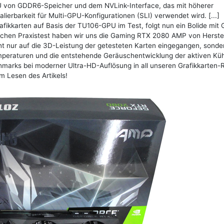
GPU von GDDR6-Speicher und dem NVLink-Interface, das mit höherer
lierbarkeit für Multi-GPU-Konfigurationen (SLI) verwendet wird. [...]
ikkarten auf Basis der TU106-GPU im Test, folgt nun ein Bolide mit
lichen Praxistest haben wir uns die Gaming RTX 2080 AMP von Herstel
cht nur auf die 3D-Leistung der getesteten Karten eingegangen, sonde
peraturen und die entstehende Geräuschentwicklung der aktiven Kü
hmarks bei moderner Ultra-HD-Auflösung in all unseren Grafikkarten-
m Lesen des Artikels!