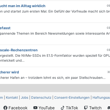
ht man im Alltag wirklich
05
 und startet zum ersten Mal. Ein Gefühl der Vorfreude macht sich bre
efasst
03
 spannende Themen im Bereich Newsmeldungen sowie interessante Art
erscale-Rechenzentren
03
rgestellt. Die NVMe-SSDs im E1.S-Formfaktor wurden speziell für GP
twickelt und...
cherer wird
3
icherer Hafen an – trotzdem lohnt es sich, ein paar Stellschrauben...
um
|
Kontakt
|
Jobs
|
Datenschutz
|
Consent‑Einstellungen
|
Haftungsa
Facebook
YouTube
TikTok
Twitch