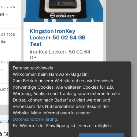
.08.2026
it –
Kingston IronKey
.08.2026
Locker+ 50 G2 64 GB
ikel
Test
IronKey Locker+ 50 G2 64
GB
.08.2026
Der IronKey Locker+ 50 G2 von
Datenschutzhinweis
U-
Kingston ist ein USB-
Willkommen beim Hardware-Magazin!
Flashspeicher mit 256 Bit starker
Zum Betrieb unserer Website nutzen wir technisch
AES-HW-Verschlüsselung im XTS-
notwendige Cookies. Alle weiteren Cookies für z.B.
0.07.2026
Modus. Wir haben das 64-GB-
Werbung, Analyse und Tracking sowie externe Inhalte
Modell im Praxistest genauer
Dritter, können nach Bedarf aktiviert werden und
begutachtet.
verbessern das Nutzererlebnis beim Besuch der
Website. Mehr Informationen in unserer
Datenschutzerklärung
.
usschluss
Ein Widerruf der Einwilligung ist jederzeit möglich.
Discord