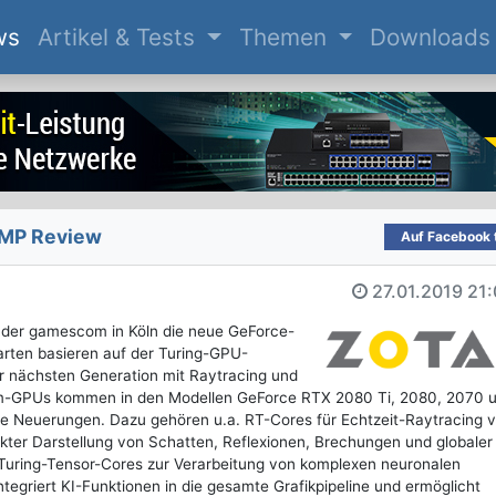
(current)
ws
Artikel & Tests
Themen
Downloads
MP Review
Auf Facebook t
27.01.2019
21:
f der gamescom in Köln die neue GeForce-
rten basieren auf der Turing-GPU-
er nächsten Generation mit Raytracing und
nm-GPUs kommen in den Modellen GeForce RTX 2080 Ti, 2080, 2070 
ge Neuerungen. Dazu gehören u.a. RT-Cores für Echtzeit-Raytracing 
ter Darstellung von Schatten, Reflexionen, Brechungen und globaler
Turing-Tensor-Cores zur Verarbeitung von komplexen neuronalen
egriert KI-Funktionen in die gesamte Grafikpipeline und ermöglicht