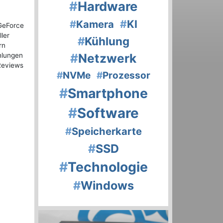
#
Hardware
#
KI
#
Kamera
 GeForce
ler
#
Kühlung
rn
#
Netzwerk
hlungen
Reviews
#
NVMe
#
Prozessor
#
Smartphone
#
Software
#
Speicherkarte
#
SSD
#
Technologie
#
Windows