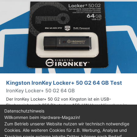
Kingston IronKey Locker+ 50 G2 64 GB Test
IronKey Locker+ 50 G2 64 GB
Der IronKey Locker+ 50 G2 von Kingston ist ein USB-
Flashspeicher mit 256 Bit starker AES-HW-Verschlüsselung im
Datenschutzhinweis
XTS-Modus. Wir haben das 64-GB-Modell im Praxistest
Willkommen beim Hardware-Magazin!
genauer begutachtet.
Zum Betrieb unserer Website nutzen wir technisch notwendige
Cookies. Alle weiteren Cookies für z.B. Werbung, Analyse und
Impressum
|
Kontakt
|
Jobs
|
Datenschutz
|
Tracking sowie externe Inhalte Dritter, können nach Bedarf