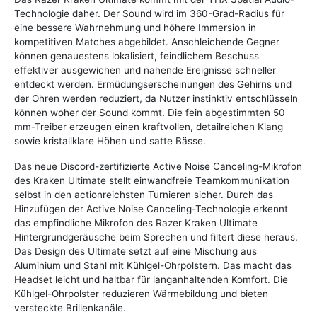
Technologie daher. Der Sound wird im 360-Grad-Radius für
eine bessere Wahrnehmung und höhere Immersion in
kompetitiven Matches abgebildet. Anschleichende Gegner
können genauestens lokalisiert, feindlichem Beschuss
effektiver ausgewichen und nahende Ereignisse schneller
entdeckt werden. Ermüdungserscheinungen des Gehirns und
der Ohren werden reduziert, da Nutzer instinktiv entschlüsseln
können woher der Sound kommt. Die fein abgestimmten 50
mm-Treiber erzeugen einen kraftvollen, detailreichen Klang
sowie kristallklare Höhen und satte Bässe.
Das neue Discord-zertifizierte Active Noise Canceling-Mikrofon
des Kraken Ultimate stellt einwandfreie Teamkommunikation
selbst in den actionreichsten Turnieren sicher. Durch das
Hinzufügen der Active Noise Canceling-Technologie erkennt
das empfindliche Mikrofon des Razer Kraken Ultimate
Hintergrundgeräusche beim Sprechen und filtert diese heraus.
Das Design des Ultimate setzt auf eine Mischung aus
Aluminium und Stahl mit Kühlgel-Ohrpolstern. Das macht das
Headset leicht und haltbar für langanhaltenden Komfort. Die
Kühlgel-Ohrpolster reduzieren Wärmebildung und bieten
versteckte Brillenkanäle.