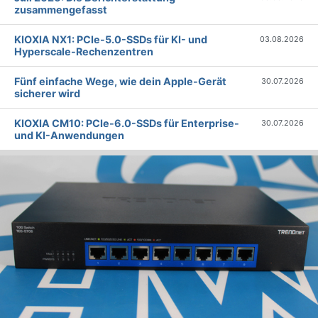
zusammengefasst
KIOXIA NX1: PCIe-5.0-SSDs für KI- und
03.08.2026
Hyperscale-Rechenzentren
Fünf einfache Wege, wie dein Apple-Gerät
30.07.2026
sicherer wird
KIOXIA CM10: PCIe-6.0-SSDs für Enterprise-
30.07.2026
und KI-Anwendungen