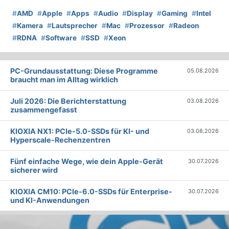
#
AMD
#
Apple
#
Apps
#
Audio
#
Display
#
Gaming
#
Intel
#
Kamera
#
Lautsprecher
#
Mac
#
Prozessor
#
Radeon
#
RDNA
#
Software
#
SSD
#
Xeon
PC-Grundausstattung: Diese Programme
05.08.2026
braucht man im Alltag wirklich
Juli 2026: Die Bericht­erstattung
03.08.2026
zusammengefasst
KIOXIA NX1: PCIe-5.0-SSDs für KI- und
03.08.2026
Hyperscale-Rechenzentren
Fünf einfache Wege, wie dein Apple-Gerät
30.07.2026
sicherer wird
KIOXIA CM10: PCIe-6.0-SSDs für Enterprise-
30.07.2026
und KI-Anwendungen