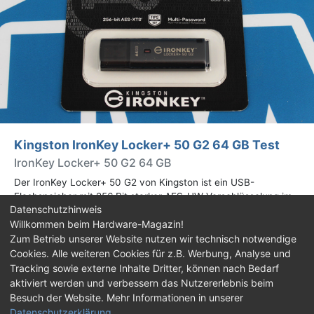
Kingston IronKey Locker+ 50 G2 64 GB Test
IronKey Locker+ 50 G2 64 GB
Der IronKey Locker+ 50 G2 von Kingston ist ein USB-
Flashspeicher mit 256 Bit starker AES-HW-Verschlüsselung im
Datenschutzhinweis
XTS-Modus. Wir haben das 64-GB-Modell im Praxistest
Willkommen beim Hardware-Magazin!
genauer begutachtet.
Zum Betrieb unserer Website nutzen wir technisch notwendige
Cookies. Alle weiteren Cookies für z.B. Werbung, Analyse und
Impressum
|
Kontakt
|
Jobs
|
Datenschutz
|
Tracking sowie externe Inhalte Dritter, können nach Bedarf
Consent‑Einstellungen
|
Haftungsausschluss
aktiviert werden und verbessern das Nutzererlebnis beim
Besuch der Website. Mehr Informationen in unserer
Feed
Facebook
YouTube
TikTok
Datenschutzerklärung
.