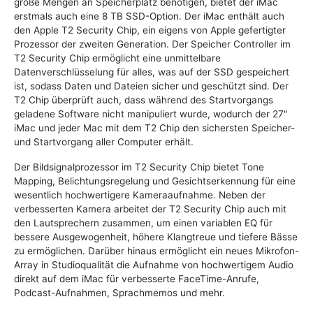
große Mengen an Speicherplatz benötigen, bietet der iMac
erstmals auch eine 8 TB SSD-Option. Der iMac enthält auch
den Apple T2 Security Chip, ein eigens von Apple gefertigter
Prozessor der zweiten Generation. Der Speicher Controller im
T2 Security Chip ermöglicht eine unmittelbare
Datenverschlüsselung für alles, was auf der SSD gespeichert
ist, sodass Daten und Dateien sicher und geschützt sind. Der
T2 Chip überprüft auch, dass während des Startvorgangs
geladene Software nicht manipuliert wurde, wodurch der 27"
iMac und jeder Mac mit dem T2 Chip den sichersten Speicher-
und Startvorgang aller Computer erhält.
Der Bildsignalprozessor im T2 Security Chip bietet Tone
Mapping, Belichtungsregelung und Gesichtserkennung für eine
wesentlich hochwertigere Kameraaufnahme. Neben der
verbesserten Kamera arbeitet der T2 Security Chip auch mit
den Lautsprechern zusammen, um einen variablen EQ für
bessere Ausgewogenheit, höhere Klangtreue und tiefere Bässe
zu ermöglichen. Darüber hinaus ermöglicht ein neues Mikrofon-
Array in Studioqualität die Aufnahme von hochwertigem Audio
direkt auf dem iMac für verbesserte FaceTime-Anrufe,
Podcast-Aufnahmen, Sprachmemos und mehr.