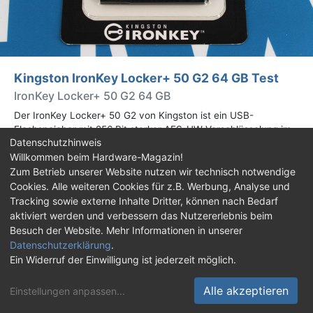
Kingston IronKey Locker+ 50 G2 64 GB Test
IronKey Locker+ 50 G2 64 GB
Der IronKey Locker+ 50 G2 von Kingston ist ein USB-
Flashspeicher mit 256 Bit starker AES-HW-Verschlüsselung im
Datenschutzhinweis
XTS-Modus. Wir haben das 64-GB-Modell im Praxistest
Willkommen beim Hardware-Magazin!
genauer begutachtet.
Zum Betrieb unserer Website nutzen wir technisch notwendige
Cookies. Alle weiteren Cookies für z.B. Werbung, Analyse und
Impressum
|
Kontakt
|
Jobs
|
Datenschutz
|
Tracking sowie externe Inhalte Dritter, können nach Bedarf
Consent‑Einstellungen
|
Haftungsausschluss
aktiviert werden und verbessern das Nutzererlebnis beim
Besuch der Website. Mehr Informationen in unserer
Feed
Facebook
YouTube
TikTok
Datenschutzerklärung
.
Ein Widerruf der Einwilligung ist jederzeit möglich.
Twitch
Discord
Alle akzeptieren
Einstellungen anpassen
...
© Copyright 2001 - 2026 Hardware-Magazin