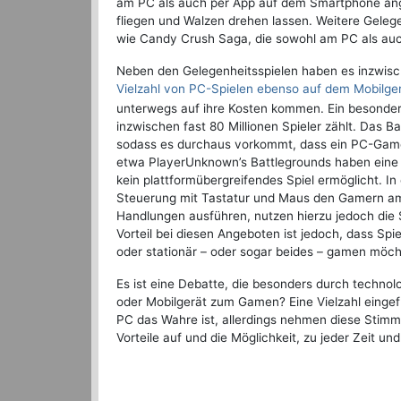
am PC als auch per App auf dem Smartphone ange
fliegen und Walzen drehen lassen. Weitere Geleg
wie Candy Crush Saga, die sowohl am PC als au
Neben den Gelegenheitsspielen haben es inzwisch
Vielzahl von PC-Spielen ebenso auf dem Mobilge
unterwegs auf ihre Kosten kommen. Ein besonders e
inzwischen fast 80 Millionen Spieler zählt. Das 
sodass es durchaus vorkommt, dass ein PC-Game
etwa PlayerUnknown’s Battlegrounds haben eine 
kein plattformübergreifendes Spiel ermöglicht. In 
Steuerung mit Tastatur und Maus den Gamern am 
Handlungen ausführen, nutzen hierzu jedoch die S
Vorteil bei diesen Angeboten ist jedoch, dass Sp
oder stationär – oder sogar beides – gamen möch
Es ist eine Debatte, die besonders durch techn
oder Mobilgerät zum Gamen? Eine Vielzahl eingef
PC das Wahre ist, allerdings nehmen diese Stim
Vorteile auf und die Möglichkeit, zu jeder Zeit u