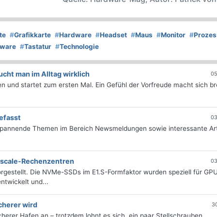
te
#
Grafikkarte
#
Hardware
#
Headset
#
Maus
#
Monitor
#
Prozes
tware
#
Tastatur
#
Technologie
ht man im Alltag wirklich
05
 und startet zum ersten Mal. Ein Gefühl der Vorfreude macht sich bre
efasst
03
 spannende Themen im Bereich Newsmeldungen sowie interessante Art
erscale-Rechenzentren
03
rgestellt. Die NVMe-SSDs im E1.S-Formfaktor wurden speziell für GP
twickelt und...
cherer wird
3
icherer Hafen an – trotzdem lohnt es sich, ein paar Stellschrauben...