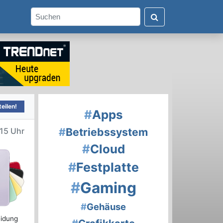
eilen!
#
Apps
#
Betriebssystem
:15 Uhr
#
Cloud
#
Festplatte
#
Gaming
#
Gehäuse
eidung