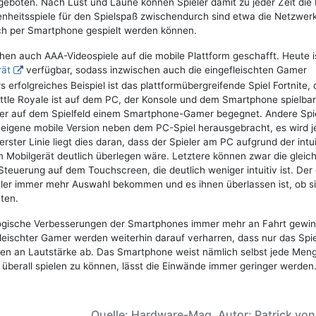
boten. Nach Lust und Laune können Spieler damit zu jeder Zeit die 
enheitsspiele für den Spielspaß zwischendurch sind etwa die Netzwerk
ch per Smartphone gespielt werden können.
en auch AAA-Videospiele auf die mobile Plattform geschafft. Heute i
rät
verfügbar, sodass inzwischen auch die eingefleischten Gamer
rfolgreiches Beispiel ist das plattformübergreifende Spiel Fortnite, 
Battle Royale ist auf dem PC, der Konsole und dem Smartphone spielbar
r auf dem Spielfeld einem Smartphone-Gamer begegnet. Andere Spi
eigene mobile Version neben dem PC-Spiel herausgebracht, es wird 
erster Linie liegt dies daran, dass der Spieler am PC aufgrund der intu
Mobilgerät deutlich überlegen wäre. Letztere können zwar die gleic
teuerung auf dem Touchscreen, die deutlich weniger intuitiv ist. Der
ieler immer mehr Auswahl bekommen und es ihnen überlassen ist, ob si
ten.
ologische Verbesserungen der Smartphones immer mehr an Fahrt gewin
leischter Gamer werden weiterhin darauf verharren, dass nur das Spi
men an Lautstärke ab. Das Smartphone weist nämlich selbst jede Men
nd überall spielen zu können, lässt die Einwände immer geringer werden
Quelle: Hardware-Mag, Autor: Patrick vo