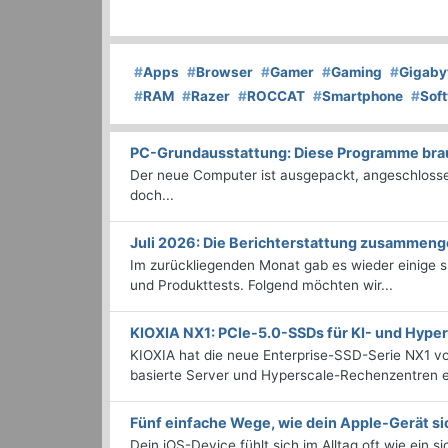
#
Apps
#
Browser
#
Gamer
#
Gaming
#
Gigaby
#
RAM
#
Razer
#
ROCCAT
#
Smartphone
#
Sof
PC-Grundausstattung: Diese Programme brauc
Der neue Computer ist ausgepackt, angeschlossen
doch...
Juli 2026: Die Bericht­erstattung zusammeng
Im zurückliegenden Monat gab es wieder einige
und Produkttests. Folgend möchten wir...
KIOXIA NX1: PCIe-5.0-SSDs für KI- und Hyp
KIOXIA hat die neue Enterprise-SSD-Serie NX1 vo
basierte Server und Hyperscale-Rechenzentren en
Fünf einfache Wege, wie dein Apple-Gerät si
Dein iOS-Device fühlt sich im Alltag oft wie ein s