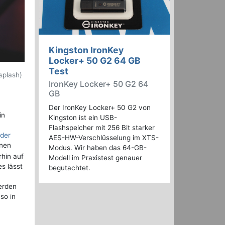
Kingston IronKey
Locker+ 50 G2 64 GB
Test
splash)
IronKey Locker+ 50 G2 64
GB
Der IronKey Locker+ 50 G2 von
in
Kingston ist ein USB-
Flashspeicher mit 256 Bit starker
 der
AES-HW-Verschlüsselung im XTS-
onen
Modus. Wir haben das 64-GB-
hin auf
Modell im Praxistest genauer
s lässt
begutachtet.
erden
so in