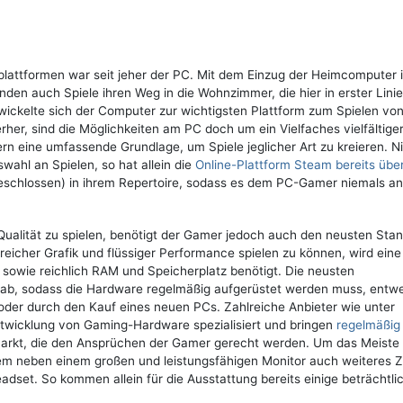
plattformen war seit jeher der PC. Mit dem Einzug der Heimcomputer i
den auch Spiele ihren Weg in die Wohnzimmer, die hier in erster Lin
wickelte sich der Computer zur wichtigsten Plattform zum Spielen vo
rher, sind die Möglichkeiten am PC doch um ein Vielfaches vielfältiger
n eine umfassende Grundlage, um Spiele jeglicher Art zu kreieren. N
wahl an Spielen, so hat allein die
Online-Plattform Steam bereits übe
schlossen) in ihrem Repertoire, sodass es dem PC-Gamer niemals an
ualität zu spielen, benötigt der Gamer jedoch auch den neusten Stan
eicher Grafik und flüssiger Performance spielen zu können, wird eine
U sowie reichlich RAM und Speicherplatz benötigt. Die neusten
 ab, sodass die Hardware regelmäßig aufgerüstet werden muss, entw
er durch den Kauf eines neuen PCs. Zahlreiche Anbieter wie unter
twicklung von Gaming-Hardware spezialisiert und bringen
regelmäßig
arkt, die den Ansprüchen der Gamer gerecht werden. Um das Meiste 
em neben einem großen und leistungsfähigen Monitor auch weiteres 
adset. So kommen allein für die Ausstattung bereits einige beträchtli