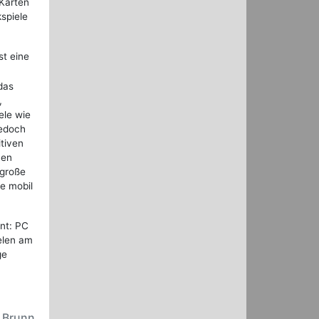
Karten
spiele
st eine
das
,
ele wie
jedoch
itiven
hen
 große
e mobil
nt: PC
elen am
ge
.
n Brunn