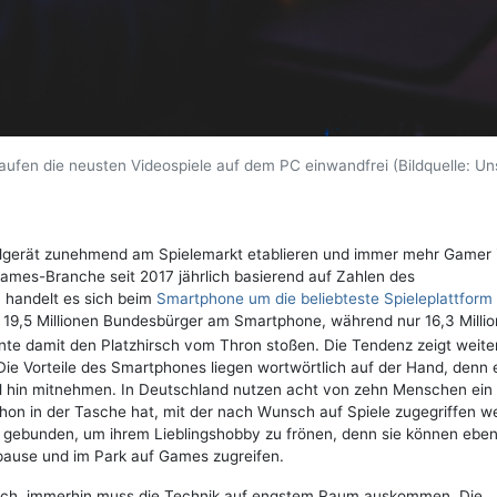
fen die neusten Videospiele auf dem PC einwandfrei (Bildquelle: Un
ilgerät zunehmend am Spielemarkt etablieren und immer mehr Gamer 
ames-Branche seit 2017 jährlich basierend auf Zahlen des
 handelt es sich beim
Smartphone um die beliebteste Spieleplattform
 19,5 Millionen Bundesbürger am Smartphone, während nur 16,3 Milli
te damit den Platzhirsch vom Thron stoßen. Die Tendenz zeigt weiter
Die Vorteile des Smartphones liegen wortwörtlich auf der Hand, denn e
rall hin mitnehmen. In Deutschland nutzen acht von zehn Menschen ein
hon in der Tasche hat, mit der nach Wunsch auf Spiele zugegriffen w
rt gebunden, um ihrem Lieblingshobby zu frönen, denn sie können eben
spause und im Park auf Games zugreifen.
t sich, immerhin muss die Technik auf engstem Raum auskommen. Die