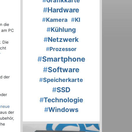
#
Grafikkarte
#
Hardware
#
Kamera
#
KI
n die
#
Kühlung
ie am PC
n
#
Netzwerk
. Die
icht
#
Prozessor
r
#
Smartphone
#
Software
d der
#
Speicherkarte
#
SSD
eder
#
Technologie
 neue
#
Windows
aus der
Zubehör,
che