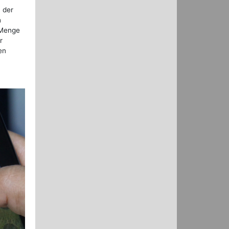
 der
h
 Menge
r
en