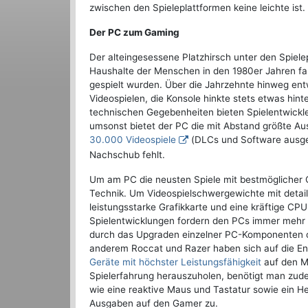
zwischen den Spieleplattformen keine leichte ist.
Der PC zum Gaming
Der alteingesessene Platzhirsch unter den Spiele
Haushalte der Menschen in den 1980er Jahren fan
gespielt wurden. Über die Jahrzehnte hinweg ent
Videospielen, die Konsole hinkte stets etwas hinte
technischen Gegebenheiten bieten Spielentwickler
umsonst bietet der PC die mit Abstand größte Aus
30.000 Videospiele
(DLCs und Software ausge
Nachschub fehlt.
Um am PC die neusten Spiele mit bestmöglicher Q
Technik. Um Videospielschwergewichte mit detailr
leistungsstarke Grafikkarte und eine kräftige CP
Spielentwicklungen fordern den PCs immer mehr
durch das Upgraden einzelner PC-Komponenten od
anderem Roccat und Razer haben sich auf die En
Geräte mit höchster Leistungsfähigkeit
auf den M
Spielerfahrung herauszuholen, benötigt man zud
wie eine reaktive Maus und Tastatur sowie ein He
Ausgaben auf den Gamer zu.