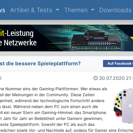
(current)
ws
Artikel & Tests
Themen
Downloads
st die bessere Spieleplattform?
Auf Facebook t
l
30.07.2020
21
tene Nummer eins der Gaming-Plattformen. Wer etwas als
teil der Meinungen in der Community. Diese Zeiten
genheit, während der technologische Fortschritt andere
n lässt. Während neben dem PC zum einen auch die
uell ein neuer Stern am Gaming-Himmel: das Smartphone.
 Jahr für Jahr an Beliebtheit unter Gamern gewinnen,
bteste Spieleplattform. Sowohl der PC als auch das
wächen sowie Vor- und Nachteile auf, sodass für Gamer eine Entsch