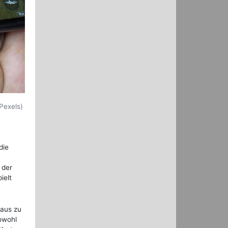
Pexels)
die
 der
ielt
Haus zu
owohl