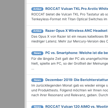
ROCCAT Vulcan TKL Pro Arctic White
Artikel
ROCCAT bietet die Vulcan TKL Pro Tastatur ab so
Tenkeyless-Format mit Titan Optical Switches im
Razer Opus X Wireless ANC Headset 
Artikel
Das Opus X von Razer ist ein neues kabelloses 
niedriger Latenz. Mehr zur Mercury-Version des O
PC vs. Smartphone: Welche ist die b
News
Für die längste Zeit galt der PC als unangefoch
hielt, spielte am PC, so der Großteil der Meinun
...
Dezember 2019: Die Berichterstatt
News
Im zurückliegenden Monat gab es wieder einige
und Produkttests. Folgend möchten wir Ihnen noc
nach ihrer Resonanz und Relevanz, geben. Durchst
ROCCAT Vulcan 120 AIMO vs. Wooti
News