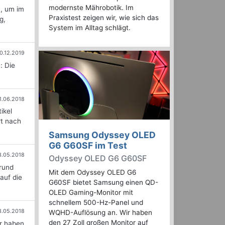
modernste Mährobotik. Im
n, um im
Praxistest zeigen wir, wie sich das
g,
System im Alltag schlägt.
0.12.2019
: Die
1.06.2018
ikel
rt nach
Samsung Odyssey OLED
G6 G60SF im Test
3.05.2018
Odyssey OLED G6 G60SF
rund
Mit dem Odyssey OLED G6
auf die
G60SF bietet Samsung einen QD-
OLED Gaming-Monitor mit
schnellem 500-Hz-Panel und
3.05.2018
WQHD-Auflösung an. Wir haben
den 27 Zoll großen Monitor auf
r haben