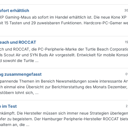
ort erhältlich
30
 Gaming-Maus ab sofort im Handel erhältlich ist. Die neue Kone XP
it 15 Tasten und 29 zuweisbaren Funktionen. Hardcore-PC-Gamer w
 Beach und ROCCAT
1
ach und ROCCAT, die PC-Peripherie-Marke der Turtle Beach Corporati
Scout Air und SYN Buds Air vorgestellt. Entwickelt für mobile Konso
sowohl die Turtle ...
tung zusammengefasst
0
 spannende Themen im Bereich Newsmeldungen sowie interessante Art
h einmal eine Übersicht zur Berichterstattung des Monats Dezember, 
öbern lohnt sich, ...
 im Test
2
mkämpft. Die Hersteller müssen sich immer neue Strategien überlege
ufer zu begeistern. Der Hamburger Peripherie-Hersteller ROCCAT biete
ltern an, die ...