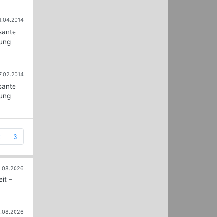
1.04.2014
sante
dung
7.02.2014
sante
dung
ent)
2
3
.08.2026
it –
.08.2026