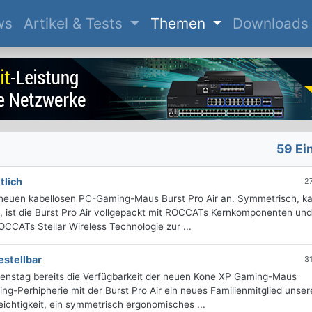
(current)
ws
Artikel & Tests
Themen
Downloads
59 Ei
tlich
2
 neuen kabellosen PC-Gaming-Maus Burst Pro Air an. Symmetrisch, ka
, ist die Burst Pro Air vollgepackt mit ROCCATs Kernkomponenten und
CCATs Stellar Wireless Technologie zur ...
estellbar
3
nstag bereits die Verfügbarkeit der neuen Kone XP Gaming-Maus
ing-Perhipherie mit der Burst Pro Air ein neues Familienmitglied unser
Leichtigkeit, ein symmetrisch ergonomisches ...