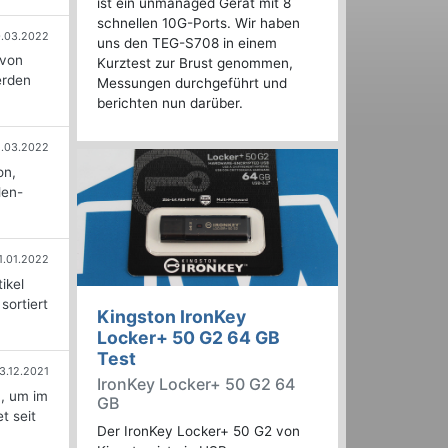
ist ein unmanaged Gerät mit 8
schnellen 10G-Ports. Wir haben
.03.2022
uns den TEG-S708 in einem
 von
Kurztest zur Brust genommen,
erden
Messungen durchgeführt und
berichten nun darüber.
5.03.2022
on,
len-
1.01.2022
ikel
sortiert
Kingston IronKey
Locker+ 50 G2 64 GB
Test
3.12.2021
IronKey Locker+ 50 G2 64
n, um im
GB
t seit
Der IronKey Locker+ 50 G2 von