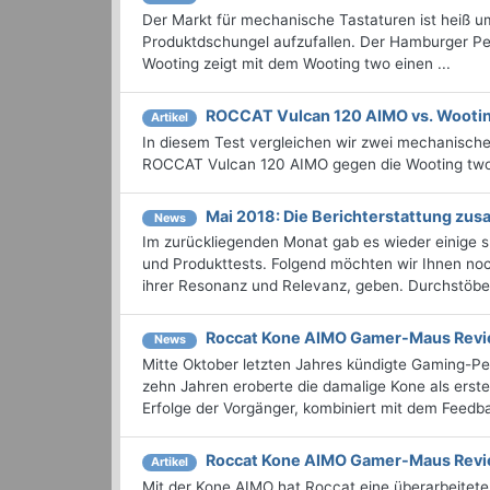
Der Markt für mechanische Tastaturen ist heiß u
Produktdschungel aufzufallen. Der Hamburger Per
Wooting zeigt mit dem Wooting two einen ...
ROCCAT Vulcan 120 AIMO vs. Wooti
Artikel
In diesem Test vergleichen wir zwei mechanische 
ROCCAT Vulcan 120 AIMO gegen die Wooting two
Mai 2018: Die Berichterstattung zu
News
Im zurückliegenden Monat gab es wieder einige
und Produkttests. Folgend möchten wir Ihnen noch
ihrer Resonanz und Relevanz, geben. Durchstöbern
Roccat Kone AIMO Gamer-Maus Rev
News
Mitte Oktober letzten Jahres kündigte Gaming-P
zehn Jahren eroberte die damalige Kone als ers
Erfolge der Vorgänger, kombiniert mit dem Feedba
Roccat Kone AIMO Gamer-Maus Rev
Artikel
Mit der Kone AIMO hat Roccat eine überarbeite