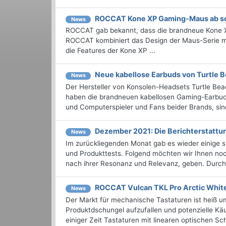
ROCCAT Kone XP Gaming-Maus ab sof
News
ROCCAT gab bekannt, dass die brandneue Kone XP
ROCCAT kombiniert das Design der Maus-Serie m
die Features der Kone XP ...
Neue kabellose Earbuds von Turtle
News
Der Hersteller von Konsolen-Headsets Turtle Be
haben die brandneuen kabellosen Gaming-Earbuds 
und Computerspieler und Fans beider Brands, sind 
Dezember 2021: Die Bericht­erstat
News
Im zurückliegenden Monat gab es wieder einige
und Produkttests. Folgend möchten wir Ihnen noc
nach ihrer Resonanz und Relevanz, geben. Durchst
ROCCAT Vulcan TKL Pro Arctic White
News
Der Markt für mechanische Tastaturen ist heiß u
Produktdschungel aufzufallen und potenzielle Kä
einiger Zeit Tastaturen mit linearen optischen Scha