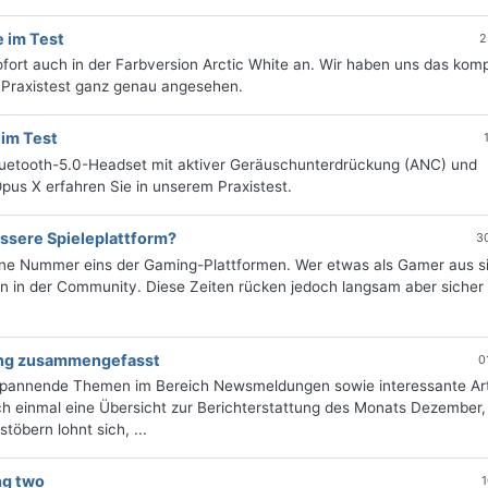
 im Test
2
fort auch in der Farbversion Arctic White an. Wir haben uns das kom
 Praxistest ganz genau angesehen.
im Test
Bluetooth-5.0-Headset mit aktiver Geräuschunterdrückung (ANC) und
pus X erfahren Sie in unserem Praxistest.
essere Spieleplattform?
3
tene Nummer eins der Gaming-Plattformen. Wer etwas als Gamer aus s
gen in der Community. Diese Zeiten rücken jedoch langsam aber sicher 
ung zusammengefasst
0
 spannende Themen im Bereich Newsmeldungen sowie interessante Art
h einmal eine Übersicht zur Berichterstattung des Monats Dezember, 
öbern lohnt sich, ...
ng two
1