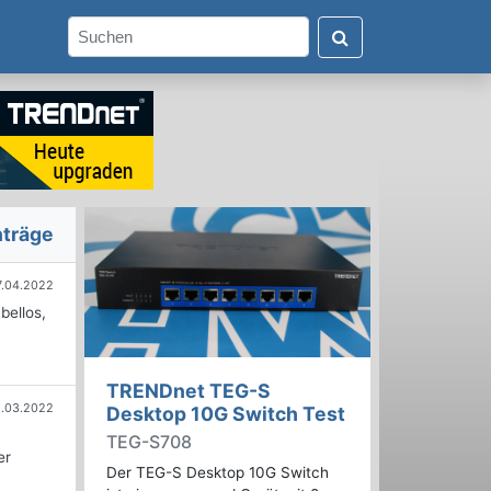
nträge
7.04.2022
bellos,
TRENDnet TEG-S
1.03.2022
Desktop 10G Switch Test
TEG-S708
er
Der TEG-S Desktop 10G Switch