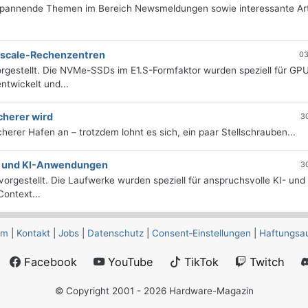
 spannende Themen im Bereich Newsmeldungen sowie interessante Art
erscale-Rechenzentren
03
rgestellt. Die NVMe-SSDs im E1.S-Formfaktor wurden speziell für GP
twickelt und...
cherer wird
3
icherer Hafen an – trotzdem lohnt es sich, ein paar Stellschrauben...
e- und KI-Anwendungen
3
orgestellt. Die Laufwerke wurden speziell für anspruchsvolle KI- und
ontext...
um
|
Kontakt
|
Jobs
|
Datenschutz
|
Consent‑Einstellungen
|
Haftungsa
Facebook
YouTube
TikTok
Twitch
© Copyright 2001 - 2026 Hardware-Magazin