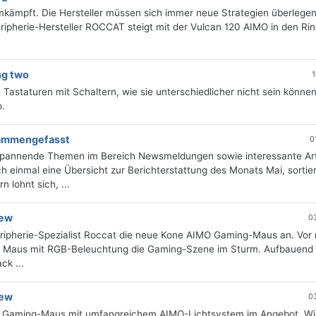
mkämpft. Die Hersteller müssen sich immer neue Strategien überlege
ipherie-Hersteller ROCCAT steigt mit der Vulcan 120 AIMO in den Rin
ng two
1
Tastaturen mit Schaltern, wie sie unterschiedlicher nicht sein können
.
sammengefasst
0
 spannende Themen im Bereich Newsmeldungen sowie interessante Art
 einmal eine Übersicht zur Berichterstattung des Monats Mai, sortie
 lohnt sich, ...
iew
0
eripherie-Spezialist Roccat die neue Kone AIMO Gaming-Maus an. Vor 
te Maus mit RGB-Beleuchtung die Gaming-Szene im Sturm. Aufbauend 
ck ...
iew
0
te Gaming-Maus mit umfangreichem AIMO-Lichtsystem im Angebot. Wi