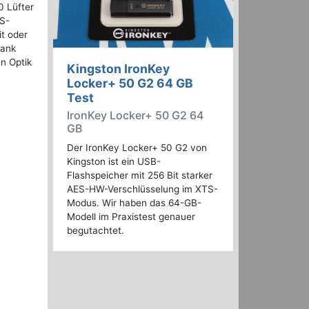
0 Lüfter
US-
it oder
Dank
en Optik
Kingston IronKey
Locker+ 50 G2 64 GB
Test
IronKey Locker+ 50 G2 64
GB
Der IronKey Locker+ 50 G2 von
Kingston ist ein USB-
Flashspeicher mit 256 Bit starker
AES-HW-Verschlüsselung im XTS-
Modus. Wir haben das 64-GB-
Modell im Praxistest genauer
begutachtet.