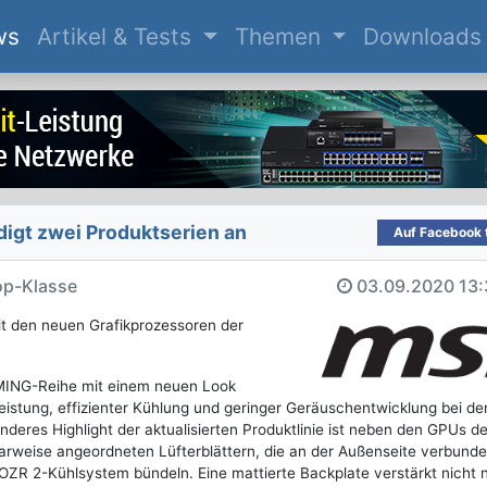
(current)
ws
Artikel & Tests
Themen
Downloads
igt zwei Produktserien an
Auf Facebook t
op-Klasse
03.09.2020
13:
mit den neuen Grafikprozessoren der
MING-Reihe mit einem neuen Look
istung, effizienter Kühlung und geringer Geräuschentwicklung bei de
deres Highlight der aktualisierten Produktlinie ist neben den GPUs d
rweise angeordneten Lüfterblättern, die an der Außenseite verbunde
ROZR 2-Kühlsystem bündeln. Eine mattierte Backplate verstärkt nicht n