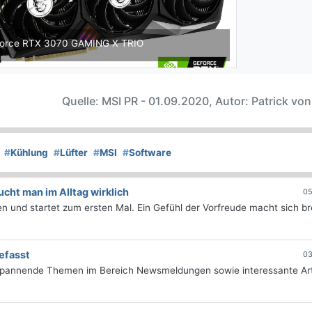
orce RTX 3070 GAMING X TRIO
Quelle: MSI PR - 01.09.2020, Autor: Patrick vo
#
Kühlung
#
Lüfter
#
MSI
#
Software
ht man im Alltag wirklich
05
 und startet zum ersten Mal. Ein Gefühl der Vorfreude macht sich bre
efasst
03
 spannende Themen im Bereich Newsmeldungen sowie interessante Art