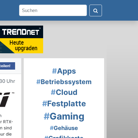
eilen!
#
Apps
#
Betriebssystem
30 Uhr
#
Cloud
#
Festplatte
#
Gaming
n
er RTX-
#
Gehäuse
n sind
ur die