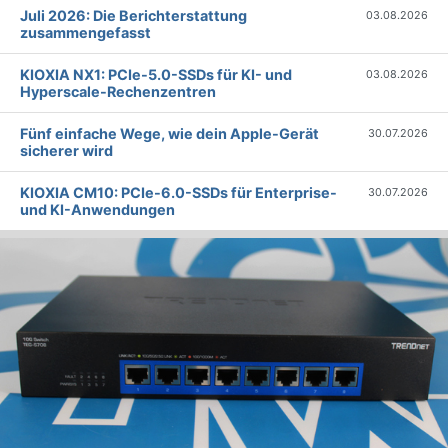
Juli 2026: Die Bericht­erstattung
03.08.2026
zusammengefasst
KIOXIA NX1: PCIe-5.0-SSDs für KI- und
03.08.2026
Hyperscale-Rechenzentren
Fünf einfache Wege, wie dein Apple-Gerät
30.07.2026
sicherer wird
KIOXIA CM10: PCIe-6.0-SSDs für Enterprise-
30.07.2026
und KI-Anwendungen