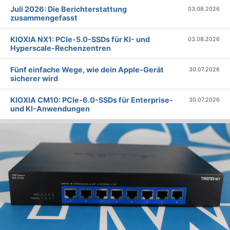
Juli 2026: Die Bericht­erstattung
03.08.2026
zusammengefasst
KIOXIA NX1: PCIe-5.0-SSDs für KI- und
03.08.2026
Hyperscale-Rechenzentren
Fünf einfache Wege, wie dein Apple-Gerät
30.07.2026
sicherer wird
KIOXIA CM10: PCIe-6.0-SSDs für Enterprise-
30.07.2026
und KI-Anwendungen