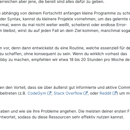
rreichen aber jene, die bereit sind alles dafür zu geben.
u abhängig von deinem Fortschritt anfangen kleine Programme zu sch
er Syntax, kannst du kleinere Projekte vornehmen, um das gelernte d
rmal, wenn du mal nicht weiter weißt, scheiterst oder endlose Error-
leibst, wirst du auf jeden Fall an dein Ziel kommen, manchmal soga
vor, denn dann entwickelst du eine Routine, welche essenziell für d
 zu schaffen, ohne konsequent zu sein. Wenn du wirklich vorhast das
obby zu machen, empfehlen wir etwa 18 bis 20 Stunden pro Woche d
 den Vorteil, dass sie über äußerst gut informierte und aktive Comm
beitreten (z.B.
CodeGym
,
Stack Overflow
, oder
Reddit
) um m
aben und wie sie ihre Probleme angehen. Die meisten deiner ersten 
twortet, sodass du diese Ressourcen sehr effektiv nutzen kannst.