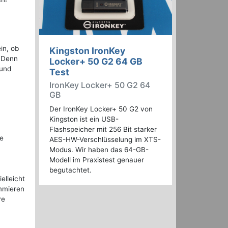
in, ob
Kingston IronKey
. Denn
Locker+ 50 G2 64 GB
 und
Test
IronKey Locker+ 50 G2 64
GB
Der IronKey Locker+ 50 G2 von
Kingston ist ein USB-
Flashspeicher mit 256 Bit starker
ie
AES-HW-Verschlüsselung im XTS-
Modus. Wir haben das 64-GB-
Modell im Praxistest genauer
begutachtet.
elleicht
ammieren
re