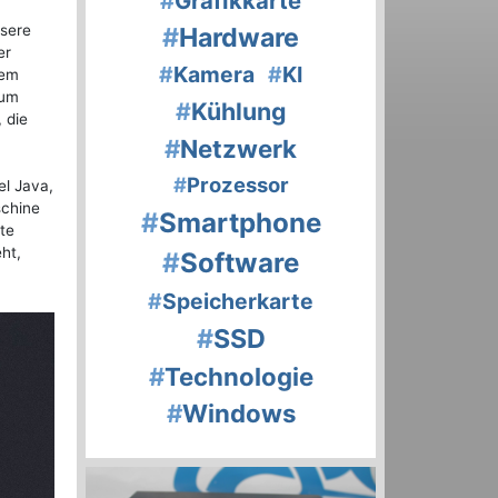
#
Grafikkarte
nsere
#
Hardware
er
#
Kamera
#
KI
dem
zum
#
Kühlung
 die
#
Netzwerk
#
Prozessor
el Java,
schine
#
Smartphone
te
ht,
#
Software
#
Speicherkarte
#
SSD
#
Technologie
#
Windows