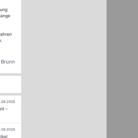
bung
olange
Jahren
n.
n Brunn
.08.2026
it –
.08.2026
ikel