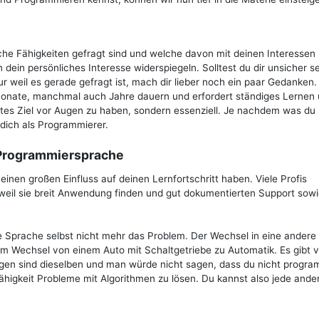
elche Fähigkeiten gefragt sind und welche davon mit deinen Interessen
n dein persönliches Interesse widerspiegeln. Solltest du dir unsicher se
ur weil es gerade gefragt ist, mach dir lieber noch ein paar Gedanken
 Monate, manchmal auch Jahre dauern und erfordert ständiges Lernen
kretes Ziel vor Augen zu haben, sondern essenziell. Je nachdem was du
dich als Programmierer.
 Programmiersprache
inen großen Einfluss auf deinen Lernfortschritt haben. Viele Profis
weil sie breit Anwendung finden und gut dokumentierten Support sow
die Sprache selbst nicht mehr das Problem. Der Wechsel in eine andere
m Wechsel von einem Auto mit Schaltgetriebe zu Automatik. Es gibt vi
agen sind dieselben und man würde nicht sagen, dass du nicht progr
ähigkeit Probleme mit Algorithmen zu lösen. Du kannst also jede ande