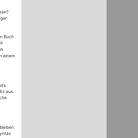
eren?
iger
in Buch
it
as
on einem
its
Es aus.
iche
bleiben.
Syntax