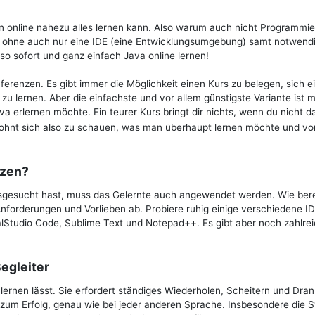
man online nahezu alles lernen kann. Also warum auch nicht Programmi
n ohne auch nur eine IDE (eine Entwicklungsumgebung) samt notwend
 sofort und ganz einfach Java online lernen!
ferenzen. Es gibt immer die Möglichkeit einen Kurs zu belegen, sich e
 lernen. Aber die einfachste und vor allem günstigste Variante ist m
rlernen möchte. Ein teurer Kurs bringt dir nichts, wenn du nicht d
 lohnt sich also zu schauen, was man überhaupt lernen möchte und v
tzen?
usgesucht hast, muss das Gelernte auch angewendet werden. Wie bere
nforderungen und Vorlieben ab. Probiere ruhig einige verschiedene ID
alStudio Code, Sublime Text und Notepad++. Es gibt aber noch zahlre
egleiter
h lernen lässt. Sie erfordert ständiges Wiederholen, Scheitern und Dran
 zum Erfolg, genau wie bei jeder anderen Sprache. Insbesondere die 