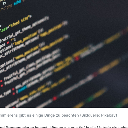
ammierens gibt es einige Dinge zu beachten (Bildquelle: Pixabay)
d Programmieren kennst, können wir nun tief in die Materie einsteig