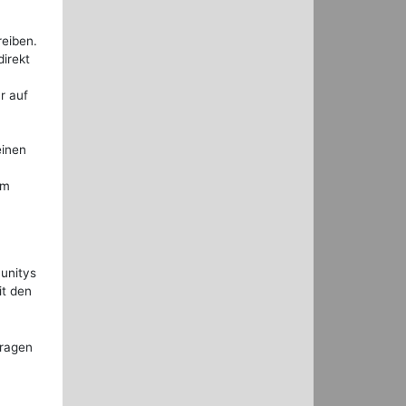
reiben.
irekt
r auf
einen
em
unitys
it den
Fragen