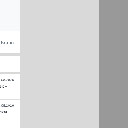
oon Rebel P30 Gold. (Bildquelle: Sharkoon)
n Brunn
.08.2026
it –
.08.2026
ikel