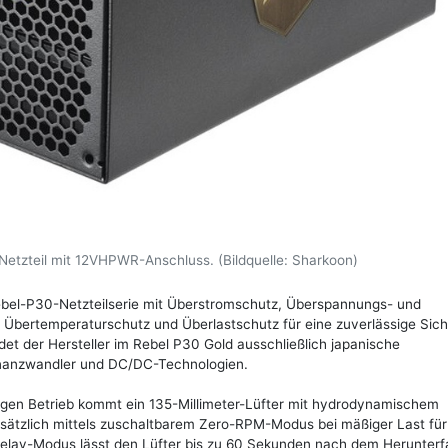
 Netzteil mit 12VHPWR-Anschluss. (Bildquelle: Sharkoon)
Rebel-P30-Netzteilserie mit Überstromschutz, Überspannungs- und
Übertemperaturschutz und Überlastschutz für eine zuverlässige Sich
det der Hersteller im Rebel P30 Gold ausschließlich japanische
onanzwandler und DC/DC-Technologien.
uhigen Betrieb kommt ein 135-Millimeter-Lüfter mit hydrodynamischem
zusätzlich mittels zuschaltbarem Zero-RPM-Modus bei mäßiger Last für
-Delay-Modus lässt den Lüfter bis zu 60 Sekunden nach dem Herunter