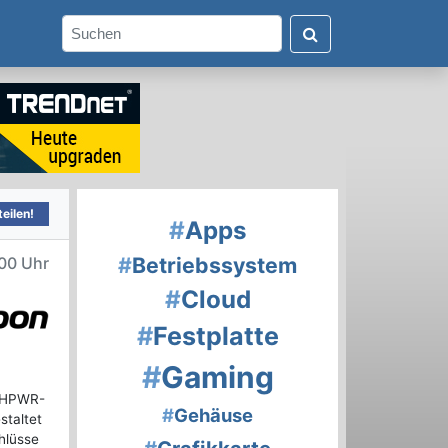
eilen!
#
Apps
#
Betriebssystem
:00 Uhr
#
Cloud
#
Festplatte
#
Gaming
2VHPWR-
#
Gehäuse
staltet
hlüsse