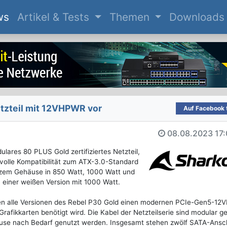
(current)
ws
Artikel & Tests
Themen
Downloads
tzteil mit 12VHPWR vor
Auf Facebook t
08.08.2023
17
lares 80 PLUS Gold zertifiziertes Netzteil,
lle Kompatibilität zum ATX-3.0-Standard
arzem Gehäuse in 850 Watt, 1000 Watt und
 einer weißen Version mit 1000 Watt.
zen alle Versionen des Rebel P30 Gold einen modernen PCIe-Gen5-1
Grafikkarten benötigt wird. Die Kabel der Netzteilserie sind modular ge
äuse nach Bedarf genutzt werden. Insgesamt stehen zwölf SATA-Ansc