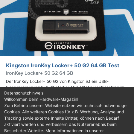
Kingston IronKey Locker+ 50 G2 64 GB Test
IronKey Locker+ 50 G2 64 GB
Der IronKey Locker+ 50 G2 von Kingston ist ein USB-
Flashspeicher mit 256 Bit starker AES-HW-Verschlüsselung im
Datenschutzhinweis
XTS-Modus. Wir haben das 64-GB-Modell im Praxistest
Willkommen beim Hardware-Magazin!
genauer begutachtet.
Zum Betrieb unserer Website nutzen wir technisch notwendige
Cookies. Alle weiteren Cookies für z.B. Werbung, Analyse und
Impressum
|
Kontakt
|
Jobs
|
Datenschutz
|
Tracking sowie externe Inhalte Dritter, können nach Bedarf
Consent‑Einstellungen
|
Haftungsausschluss
aktiviert werden und verbessern das Nutzererlebnis beim
Besuch der Website. Mehr Informationen in unserer