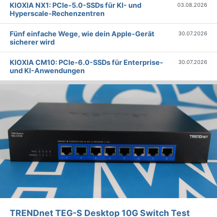
KIOXIA NX1: PCIe-5.0-SSDs für KI- und
03.08.2026
Hyperscale-Rechenzentren
Fünf einfache Wege, wie dein Apple-Gerät
30.07.2026
sicherer wird
KIOXIA CM10: PCIe-6.0-SSDs für Enterprise-
30.07.2026
und KI-Anwendungen
TRENDnet TEG-S Desktop 10G Switch Test