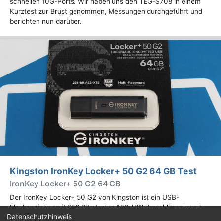
schnellen 10G-Ports. Wir haben uns den TEG-S708 in einem
Kurztest zur Brust genommen, Messungen durchgeführt und
berichten nun darüber.
Kingston IronKey Locker+ 50 G2 64 GB Test
IronKey Locker+ 50 G2 64 GB
Der IronKey Locker+ 50 G2 von Kingston ist ein USB-
Flashspeicher mit 256 Bit starker AES-HW-Verschlüsselung im
Datenschutzhinweis
XTS-Modus. Wir haben das 64-GB-Modell im Praxistest