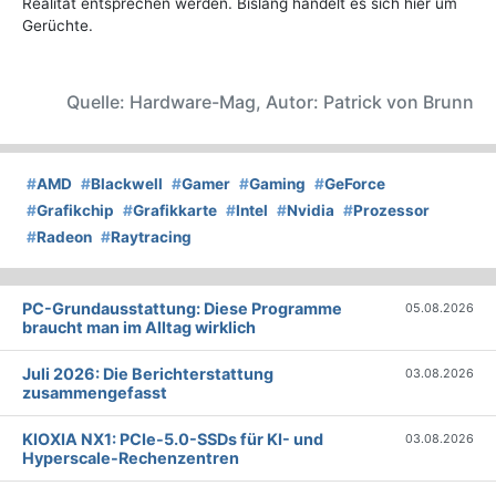
Realität entsprechen werden. Bislang handelt es sich hier um
Gerüchte.
Quelle: Hardware-Mag, Autor: Patrick von Brunn
#
AMD
#
Blackwell
#
Gamer
#
Gaming
#
GeForce
#
Grafikchip
#
Grafikkarte
#
Intel
#
Nvidia
#
Prozessor
#
Radeon
#
Raytracing
PC-Grundausstattung: Diese Programme
05.08.2026
braucht man im Alltag wirklich
Juli 2026: Die Bericht­erstattung
03.08.2026
zusammengefasst
KIOXIA NX1: PCIe-5.0-SSDs für KI- und
03.08.2026
Hyperscale-Rechenzentren