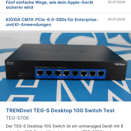
Fünf einfache Wege, wie dein Apple-Gerät
30.07.2026
sicherer wird
KIOXIA CM10: PCIe-6.0-SSDs für Enterprise-
30.07.2026
und KI-Anwendungen
TRENDnet TEG-S Desktop 10G Switch Test
TEG-S708
Der TEG-S Desktop 10G Switch ist ein unmanaged Gerät mit 8