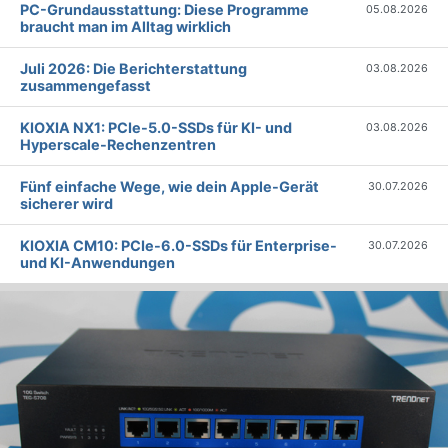
PC-Grundausstattung: Diese Programme
05.08.2026
braucht man im Alltag wirklich
Juli 2026: Die Bericht­erstattung
03.08.2026
zusammengefasst
KIOXIA NX1: PCIe-5.0-SSDs für KI- und
03.08.2026
Hyperscale-Rechenzentren
Fünf einfache Wege, wie dein Apple-Gerät
30.07.2026
sicherer wird
KIOXIA CM10: PCIe-6.0-SSDs für Enterprise-
30.07.2026
und KI-Anwendungen