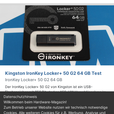
Kingston IronKey Locker+ 50 G2 64 GB Test
IronKey Locker+ 50 G2 64 GB
Der IronKey Locker+ 50 G2 von Kingston ist ein USB-
Flashspeicher mit 256 Bit starker AES-HW-Verschlüsselung im
Datenschutzhinweis
XTS-Modus. Wir haben das 64-GB-Modell im Praxistest
Willkommen beim Hardware-Magazin!
genauer begutachtet.
Zum Betrieb unserer Website nutzen wir technisch notwendige
Cookies. Alle weiteren Cookies für z.B. Werbung, Analyse und